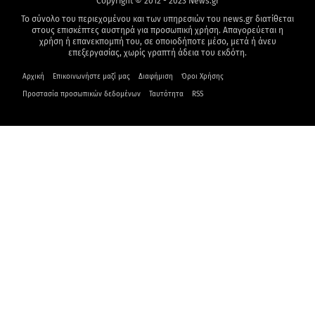
Copyright © 2012 - 2023 News.gr
Το σύνολο του περιεχομένου και των υπηρεσιών του news.gr διατίθεται
στους επισκέπτες αυστηρά για προσωπική χρήση. Απαγορεύεται η
χρήση ή επανεκπομπή του, σε οποιοδήποτε μέσο, μετά ή άνευ
επεξεργασίας, χωρίς γραπτή άδεια του εκδότη.
Αρχική
Επικοινωνήστε μαζί μας
Διαφήμιση
Όροι Χρήσης
Προστασία προσωπικών δεδομένων
Ταυτότητα
RSS