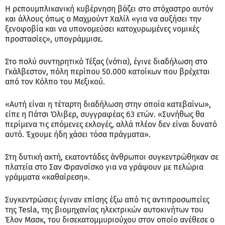
Η ρεπουμπλικανική κυβέρνηση βάζει στο στόχαστρο αυτόν
και άλλους όπως ο Μαχμούντ Χαλίλ «για να αυξήσει την
ξενοφοβία και να υπονομεύσει κατοχυρωμένες νομικές
προστασίες», υπογράμμισε.
Στο πολύ συντηρητικό Τέξας (νότια), έγινε διαδήλωση στο
Γκάλβεστον, πόλη περίπου 50.000 κατοίκων που βρέχεται
από τον Κόλπο του Μεξικού.
«Αυτή είναι η τέταρτη διαδήλωση στην οποία κατεβαίνω»,
είπε η Πάτσι Όλιβερ, συγγραφέας 63 ετών. «Συνήθως θα
περίμενα τις επόμενες εκλογές, αλλά πλέον δεν είναι δυνατό
αυτό. Έχουμε ήδη χάσει τόσα πράγματα».
Στη δυτική ακτή, εκατοντάδες άνθρωποι συγκεντρώθηκαν σε
πλατεία στο Σαν Φρανσίσκο για να γράψουν με πελώρια
γράμματα «καθαίρεση».
Συγκεντρώσεις έγιναν επίσης έξω από τις αντιπροσωπείες
της Tesla, της βιομηχανίας ηλεκτρικών αυτοκινήτων του
Έλον Μασκ, του δισεκατομμυριούχου στον οποίο ανέθεσε ο