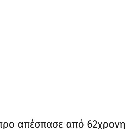
προ απέσπασε από 62χρονη