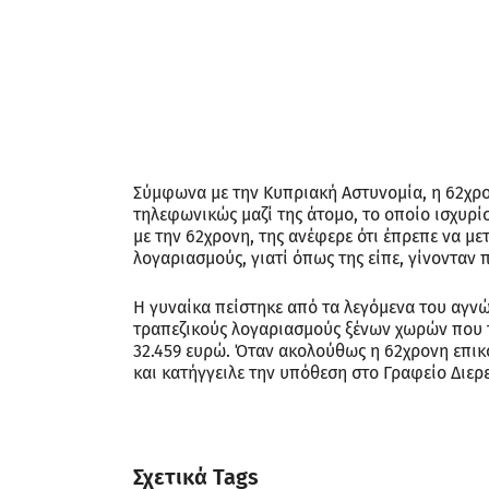
Σύμφωνα με την Κυπριακή Αστυνομία, η 62χρο
τηλεφωνικώς μαζί της άτομο, το οποίο ισχυρ
με την 62χρονη, της ανέφερε ότι έπρεπε να μ
λογαριασμούς, γιατί όπως της είπε, γίνοντα
Η γυναίκα πείστηκε από τα λεγόμενα του αγν
τραπεζικούς λογαριασμούς ξένων χωρών που τ
32.459 ευρώ. Όταν ακολούθως η 62χρονη επικο
και κατήγγειλε την υπόθεση στο Γραφείο Διε
Σχετικά Tags