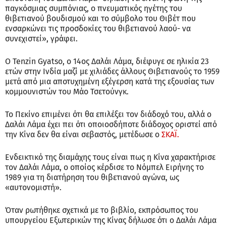
παγκόσμιας συμπόνιας, ο πνευματικός ηγέτης του
θιβετιανού βουδισμού και το σύμβολο του Θιβέτ που
ενσαρκώνει τις προσδοκίες του θιβετιανού λαού- να
συνεχιστεί», γράφει.
Ο Tenzin Gyatso, ο 14ος Δαλάι Λάμα, διέφυγε σε ηλικία 23
ετών στην Ινδία μαζί με χιλιάδες άλλους Θιβετιανούς το 1959
μετά από μια αποτυχημένη εξέγερση κατά της εξουσίας των
κομμουνιστών του Μάο Τσετούνγκ.
Το Πεκίνο επιμένει ότι θα επιλέξει τον διάδοχό του, αλλά ο
Δαλάι Λάμα έχει πει ότι οποιοσδήποτε διάδοχος οριστεί από
την Κίνα δεν θα είναι σεβαστός, μετέδωσε ο
ΣΚΑΪ.
Ενδεικτικό της διαμάχης τους είναι πως η Κίνα χαρακτήρισε
τον Δαλάι Λάμα, ο οποίος κέρδισε το Νόμπελ Ειρήνης το
1989 για τη διατήρηση του θιβετιανού αγώνα, ως
«αυτονομιστή».
Όταν ρωτήθηκε σχετικά με το βιβλίο, εκπρόσωπος του
υπουργείου Εξωτερικών της Κίνας δήλωσε ότι ο Δαλάι Λάμα