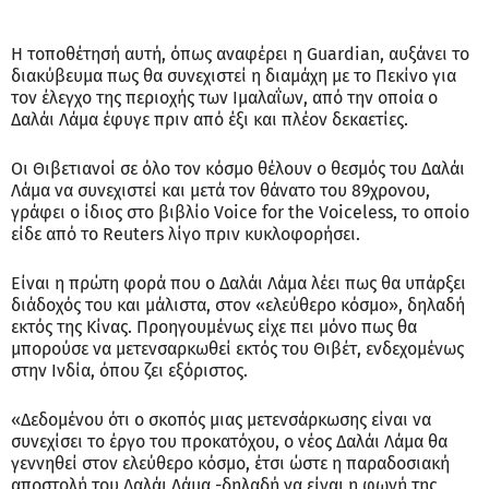
Η τοποθέτησή αυτή, όπως αναφέρει η Guardian, αυξάνει το
διακύβευμα πως θα συνεχιστεί η διαμάχη με το Πεκίνο για
τον έλεγχο της περιοχής των Ιμαλαΐων, από την οποία ο
Δαλάι Λάμα έφυγε πριν από έξι και πλέον δεκαετίες.
Οι Θιβετιανοί σε όλο τον κόσμο θέλουν ο θεσμός του Δαλάι
Λάμα να συνεχιστεί και μετά τον θάνατο του 89χρονου,
γράφει ο ίδιος στο βιβλίο Voice for the Voiceless, το οποίο
είδε από το Reuters λίγο πριν κυκλοφορήσει.
Είναι η πρώτη φορά που ο Δαλάι Λάμα λέει πως θα υπάρξει
διάδοχός του και μάλιστα, στον «ελεύθερο κόσμο», δηλαδή
εκτός της Κίνας. Προηγουμένως είχε πει μόνο πως θα
μπορούσε να μετενσαρκωθεί εκτός του Θιβέτ, ενδεχομένως
στην Ινδία, όπου ζει εξόριστος.
«Δεδομένου ότι ο σκοπός μιας μετενσάρκωσης είναι να
συνεχίσει το έργο του προκατόχου, ο νέος Δαλάι Λάμα θα
γεννηθεί στον ελεύθερο κόσμο, έτσι ώστε η παραδοσιακή
αποστολή του Δαλάι Λάμα -δηλαδή να είναι η φωνή της