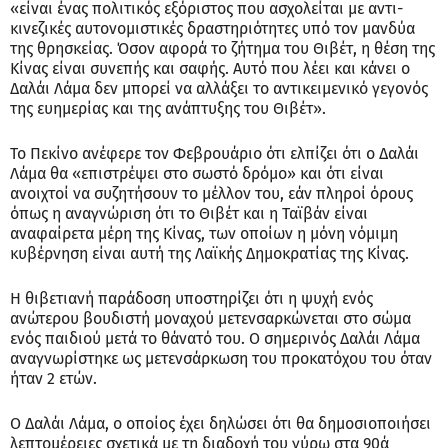
«είναι ένας πολιτικός εξόριστος που ασχολείται με αντι-
κινεζικές αυτονομιστικές δραστηριότητες υπό τον μανδύα
της θρησκείας. Όσον αφορά το ζήτημα του Θιβέτ, η θέση της
Κίνας είναι συνεπής και σαφής. Αυτό που λέει και κάνει ο
Δαλάι Λάμα δεν μπορεί να αλλάξει το αντικειμενικό γεγονός
της ευημερίας και της ανάπτυξης του Θιβέτ».
Το Πεκίνο ανέφερε τον Φεβρουάριο ότι ελπίζει ότι ο Δαλάι
Λάμα θα «επιστρέψει στο σωστό δρόμο» και ότι είναι
ανοιχτοί να συζητήσουν το μέλλον του, εάν πληροί όρους
όπως η αναγνώριση ότι το Θιβέτ και η Ταϊβάν είναι
αναφαίρετα μέρη της Κίνας, των οποίων η μόνη νόμιμη
κυβέρνηση είναι αυτή της Λαϊκής Δημοκρατίας της Κίνας.
Η θιβετιανή παράδοση υποστηρίζει ότι η ψυχή ενός
ανώτερου βουδιστή μοναχού μετενσαρκώνεται στο σώμα
ενός παιδιού μετά το θάνατό του. Ο σημερινός Δαλάι Λάμα
αναγνωρίστηκε ως μετενσάρκωση του προκατόχου του όταν
ήταν 2 ετών.
Ο Δαλάι Λάμα, ο οποίος έχει δηλώσει ότι θα δημοσιοποιήσει
λεπτομέρειες σχετικά με τη διαδοχή του γύρω στα 90ά