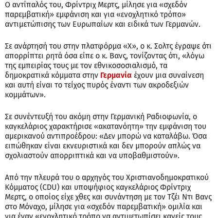
Ο αντίπαλός του, Φρίντριχ Μερτς, μίλησε για «σχεδόν
παρεμβατική» εμφάνιση και για «ενοχλητικό τρόπο»
αντιμετώπισης των Ευρωπαίων και ειδικά των Γερμανών.
Σε ανάρτησή του στην πλατφόρμα «Χ», ο κ. Σολτς έγραψε ότι
απορρίπτει ρητά όσα είπε ο κ. Βανς, τονίζοντας ότι, «λόγω
της εμπειρίας τους με τον εθνικοσοσιαλισμό, τα
δημοκρατικά κόμματα στην
Γερμανία
έχουν μια συναίνεση
και αυτή είναι το τείχος πυρός έναντι των ακροδεξιών
κομμάτων».
Σε συνέντευξή του ακόμη στην Γερμανική Ραδιοφωνία, ο
καγκελάριος χαρακτήρισε «ακατανόητη» την εμφάνιση του
αμερικανού αντιπροέδρου: «Δεν μπορώ να καταλάβω. Όσα
ειπώθηκαν είναι εκνευριστικά και δεν μπορούν απλώς να
σχολιαστούν απορριπτικά και να υποβαθμιστούν».
Από την πλευρά του ο αρχηγός του Χριστιανοδημοκρατικού
Κόμματος (CDU) και υποψήφιος καγκελάριος Φρίντριχ
Μερτς, ο οποίος είχε χθες και συνάντηση με τον Τζέι Ντι Βανς
στο Μόναχο, μίλησε για «σχεδόν παρεμβατική» ομιλία και
για έναν «ενοχλητικό τρόπο να αντιμετωπίσει κανείς τους