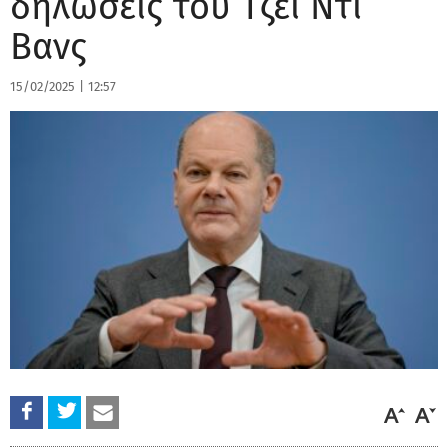
δηλώσεις του Τζέι Ντι
Βανς
15/02/2025
|
12:57