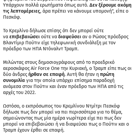
Υπάρχουν πολλά ερωτήματα όπως αυτό.
Δεν ξέρουμε ακόμη
τις λεπτομέρειες
, άρα πρέπει να κάνουμε υπομονή”, είπε ο
Πεσκόφ.
Το Κρεμλίνο δήλωσε επίσης ότι δεν μπορεί ούτε
να
επιβεβαιώσει
ούτε να
διαψεύσει
αν ο Ρώσος πρόεδρος
Βλαντίμιρ Πούτιν είχε τηλεφωνική συνδιάλεξη με τον
πρόεδρο των ΗΠΑ Ντόναλντ Τραμπ.
Μιλώντας στους δημοσιογράφους από το προεδρικό
αεροσκάφος Air Force One την Κυριακή, ο Τραμπ είπε πως οι
δύο άνδρες
ήρθαν σε επαφή
. Αυτή θα ήταν η
πρώτη
συνομιλία
για την οποία υπάρχει επίσημα παραδοχή
ανάμεσα στον Πούτιν και έναν πρόεδρο των ΗΠΑ από τις
αρχές του 2022.
Ωστόσο, ο εκπρόσωπος του Κρεμλίνου Ντμίτρι Πεσκόφ
δήλωσε πως δεν μπορεί να πει περισσότερα για το θέμα,
σημειώνοντας πως μία ημέρα νωρίτερα είχε πει πως δεν
μπορεί να επιβεβαιώσει ή να διαψεύσει πως ο Πούτιν και ο
Τραμπ έχουν έρθει σε επαφή.