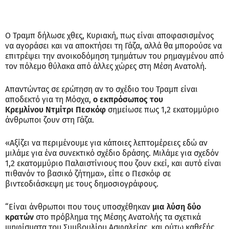
Ο Τραμπ δήλωσε χθες, Κυριακή, πως είναι αποφασισμένος
να αγοράσει και να αποκτήσει τη Γάζα, αλλά θα μπορούσε να
επιτρέψει την ανοικοδόμηση τμημάτων του ρημαγμένου από
τον πόλεμο θύλακα από άλλες χώρες στη Μέση Ανατολή.
Απαντώντας σε ερώτηση αν το σχέδιο του Τραμπ είναι
αποδεκτό για τη Μόσχα,
ο εκπρόσωπος του
Κρεμλίνου Ντμίτρι Πεσκόφ
σημείωσε πως 1,2 εκατομμύριο
άνθρωποι ζουν στη Γάζα.
«Αξίζει να περιμένουμε για κάποιες λεπτομέρειες εδώ αν
μιλάμε για ένα συνεκτικό σχέδιο δράσης. Μιλάμε για σχεδόν
1,2 εκατομμύριο Παλαιστίνιους που ζουν εκεί, και αυτό είναι
πιθανόν το βασικό ζήτημα», είπε ο Πεσκόφ σε
βιντεοδιάσκεψη με τους δημοσιογράφους.
“Είναι άνθρωποι που τους υποσχέθηκαν
μια λύση δύο
κρατών
στο πρόβλημα της Μέσης Ανατολής τα σχετικά
ψηφίσματα του Συμβουλίου Ασφαλείας, και ούτω καθεξής.