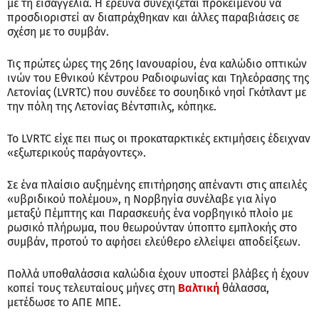
με τη εισαγγελία. Η έρευνα συνεχίζεται προκειμένου να
προσδιοριστεί αν διαπράχθηκαν και άλλες παραβιάσεις σε
σχέση με το συμβάν.
Τις πρώτες ώρες της 26ης Ιανουαρίου, ένα καλώδιο οπτικών
ινών του Εθνικού Κέντρου Ραδιοφωνίας και Τηλεόρασης της
Λετονίας (LVRTC) που συνέδεε το σουηδικό νησί Γκότλαντ με
την πόλη της Λετονίας Βέντσπιλς, κόπηκε.
Το LVRTC είχε πει πως οι προκαταρκτικές εκτιμήσεις έδειχναν
«εξωτερικούς παράγοντες».
Σε ένα πλαίσιο αυξημένης επιτήρησης απέναντι στις απειλές
«υβριδικού πολέμου», η Νορβηγία συνέλαβε για λίγο
μεταξύ Πέμπτης και Παρασκευής ένα νορβηγικό πλοίο με
ρωσικό πλήρωμα, που θεωρούνταν ύποπτο εμπλοκής στο
συμβάν, προτού το αφήσει ελεύθερο ελλείψει αποδείξεων.
Πολλά υποθαλάσσια καλώδια έχουν υποστεί βλάβες ή έχουν
κοπεί τους τελευταίους μήνες στη
Βαλτική
θάλασσα,
μετέδωσε το ΑΠΕ ΜΠΕ.