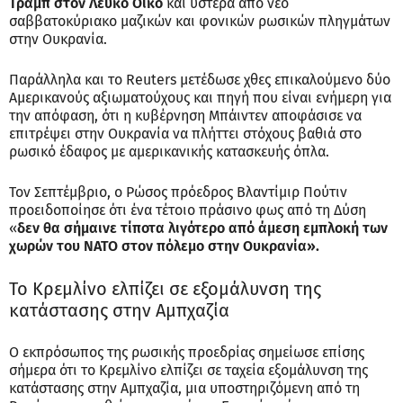
Τραμπ στον Λευκό Οίκο
και ύστερα από νέο
σαββατοκύριακο μαζικών και φονικών ρωσικών πληγμάτων
στην Ουκρανία.
Παράλληλα και το Reuters μετέδωσε χθες επικαλούμενο δύο
Αμερικανούς αξιωματούχους και πηγή που είναι ενήμερη για
την απόφαση, ότι η κυβέρνηση Μπάιντεν αποφάσισε να
επιτρέψει στην Ουκρανία να πλήττει στόχους βαθιά στο
ρωσικό έδαφος με αμερικανικής κατασκευής όπλα.
Τον Σεπτέμβριο, ο Ρώσος πρόεδρος Βλαντίμιρ Πούτιν
προειδοποίησε ότι ένα τέτοιο πράσινο φως από τη Δύση
«
δεν θα σήμαινε τίποτα λιγότερο από άμεση εμπλοκή των
χωρών του NATO στον πόλεμο στην Ουκρανία».
Το Κρεμλίνο ελπίζει σε εξομάλυνση της
κατάστασης στην Αμπχαζία
Ο εκπρόσωπος της ρωσικής προεδρίας σημείωσε επίσης
σήμερα ότι το Κρεμλίνο ελπίζει σε ταχεία εξομάλυνση της
κατάστασης στην Αμπχαζία, μια υποστηριζόμενη από τη