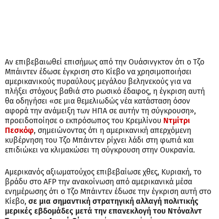
Αν επιβεβαιωθεί επισήμως από την Ουάσινγκτον ότι ο Τζο
Μπάιντεν έδωσε έγκριση στο Κίεβο να χρησιμοποιήσει
αμερικανικούς πυραύλους μεγάλου βεληνεκούς για να
πλήξει στόχους βαθιά στο ρωσικό έδαφος, η έγκριση αυτή
θα οδηγήσει «σε μια θεμελιωδώς νέα κατάσταση όσον
αφορά την ανάμειξη των ΗΠΑ σε αυτήν τη σύγκρουση»,
προειδοποίησε ο εκπρόσωπος του Κρεμλίνου
Ντμίτρι
Πεσκόφ
, σημειώνοντας ότι η αμερικανική απερχόμενη
κυβέρνηση του Τζο Μπάιντεν ρίχνει λάδι στη φωτιά και
επιδιώκει να κλιμακώσει τη σύγκρουση στην Ουκρανία.
Αμερικανός αξιωματούχος επιβεβαίωσε χθες, Κυριακή, το
βράδυ στο AFP την ανακοίνωση από αμερικανικά μέσα
ενημέρωσης ότι ο Τζο Μπάιντεν έδωσε την έγκριση αυτή στο
Κίεβο,
σε μια σημαντική στρατηγική αλλαγή πολιτικής
μερικές εβδομάδες μετά την επανεκλογή του Ντόναλντ