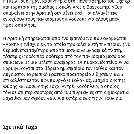
η Γκέιλ Γουάιτμαν, καθηγήτρια στο Πανεπιστήμιο του Έξετερ
και ιδρύτρια της ομάδας ειδικών Arctic Basecamp. «Ό,τι
συμβαίνει στην Αρκτική δεν μένει εκεί – οι αλλαγές εκεί
ενισχύουν τους παγκόσμιους κινδύνους για όλους μας»,
προειδοποίησε.
Η Αρκτική επηρεάζεται από ένα φαινόμενο που ονομάζεται
«Αρκτική ενίσχυση», το οποίο προκαλεί αυτή την περιοχή να
θερμαίνεται ταχύτερα από τα μεσαία γεωγραφικά πλάτη,
τέσσερις φορές περισσότερο από τον παγκόσμιο μέσο όρο
σύμφωνα με μια μελέτη αναφοράς. Οι πυρκαγιές τείνουν να
κορυφώνονται στο βόρειο ημισφαίριο τον Ιούλιο και τον
Αύγουστο. Το ρωσικό κρατικό πρακτορείο ειδήσεων TASS
επικαλέστηκε τον υφυπουργό Οικολογίας, Διαχείρισης της
Φύσης και Δασών της Σάχα, Αντρέι Κονόπλεφ, ο οποίος
τόνισε ότι περισσότερες από 160 πυρκαγιές στη Δημοκρατία
Σάχα έκαψαν σχεδόν 460.000 εκτάρια έως τις 24 Ιουνίου.
Σχετικά Tags