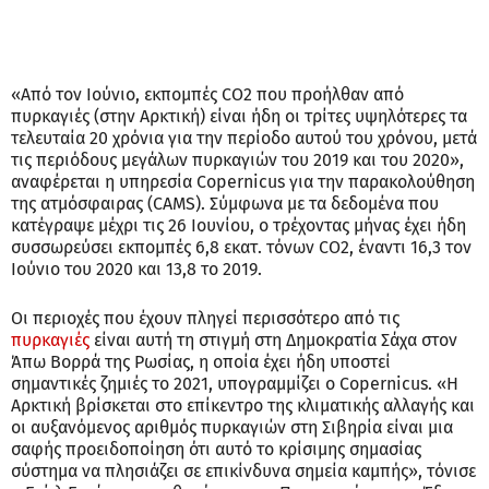
«Από τον Ιούνιο, εκπομπές CO2 που προήλθαν από
πυρκαγιές (στην Αρκτική) είναι ήδη οι τρίτες υψηλότερες τα
τελευταία 20 χρόνια για την περίοδο αυτού του χρόνου, μετά
τις περιόδους μεγάλων πυρκαγιών του 2019 και του 2020»,
αναφέρεται η υπηρεσία Copernicus για την παρακολούθηση
της ατμόσφαιρας (CAMS). Σύμφωνα με τα δεδομένα που
κατέγραψε μέχρι τις 26 Ιουνίου, ο τρέχοντας μήνας έχει ήδη
συσσωρεύσει εκπομπές 6,8 εκατ. τόνων CO2, έναντι 16,3 τον
Ιούνιο του 2020 και 13,8 το 2019.
Οι περιοχές που έχουν πληγεί περισσότερο από τις
πυρκαγιές
είναι αυτή τη στιγμή στη Δημοκρατία Σάχα στον
Άπω Βορρά της Ρωσίας, η οποία έχει ήδη υποστεί
σημαντικές ζημιές το 2021, υπογραμμίζει ο Copernicus. «Η
Αρκτική βρίσκεται στο επίκεντρο της κλιματικής αλλαγής και
οι αυξανόμενος αριθμός πυρκαγιών στη Σιβηρία είναι μια
σαφής προειδοποίηση ότι αυτό το κρίσιμης σημασίας
σύστημα να πλησιάζει σε επικίνδυνα σημεία καμπής», τόνισε