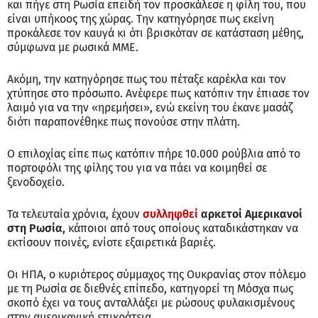
και πήγε στη Ρωσία επειδή τον προσκάλεσε η φίλη του, που
είναι υπήκοος της χώρας. Την κατηγόρησε πως εκείνη
προκάλεσε τον καυγά κι ότι βρισκόταν σε κατάσταση μέθης,
σύμφωνα με ρωσικά ΜΜΕ.
Ακόμη, την κατηγόρησε πως του πέταξε καρέκλα και τον
χτύπησε στο πρόσωπο. Ανέφερε πως κατόπιν την έπιασε τον
λαιμό για να την «ηρεμήσει», ενώ εκείνη του έκανε μασάζ
διότι παραπονέθηκε πως πονούσε στην πλάτη.
Ο επιλοχίας είπε πως κατόπιν πήρε 10.000 ρούβλια από το
πορτοφόλι της φίλης του για να πάει να κοιμηθεί σε
ξενοδοχείο.
Τα τελευταία χρόνια, έχουν
συλληφθεί
αρκετοί Αμερικανοί
στη Ρωσία,
κάποιοι από τους οποίους καταδικάστηκαν να
εκτίσουν ποινές, ενίοτε εξαιρετικά βαριές.
Οι ΗΠΑ, ο κυριότερος σύμμαχος της Ουκρανίας στον πόλεμο
με τη Ρωσία σε διεθνές επίπεδο, κατηγορεί τη Μόσχα πως
σκοπό έχει να τους ανταλλάξει με ρώσους φυλακισμένους
στην αμερικανική επικράτεια.