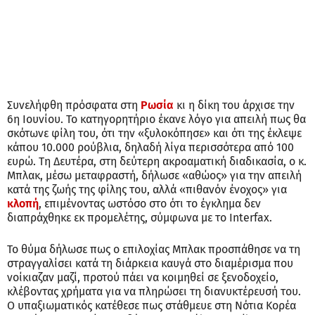
Συνελήφθη πρόσφατα στη
Ρωσία
κι η δίκη του άρχισε την
6η Ιουνίου. Το κατηγορητήριο έκανε λόγο για απειλή πως θα
σκότωνε φίλη του, ότι την «ξυλοκόπησε» και ότι της έκλεψε
κάπου 10.000 ρούβλια, δηλαδή λίγα περισσότερα από 100
ευρώ. Τη Δευτέρα, στη δεύτερη ακροαματική διαδικασία, ο κ.
Μπλακ, μέσω μεταφραστή, δήλωσε «αθώος» για την απειλή
κατά της ζωής της φίλης του, αλλά «πιθανόν ένοχος» για
κλοπή
, επιμένοντας ωστόσο στο ότι το έγκλημα δεν
διαπράχθηκε εκ προμελέτης, σύμφωνα με το Interfax.
Το θύμα δήλωσε πως ο επιλοχίας Μπλακ προσπάθησε να τη
στραγγαλίσει κατά τη διάρκεια καυγά στο διαμέρισμα που
νοίκιαζαν μαζί, προτού πάει να κοιμηθεί σε ξενοδοχείο,
κλέβοντας χρήματα για να πληρώσει τη διανυκτέρευσή του.
Ο υπαξιωματικός κατέθεσε πως στάθμευε στη Νότια Κορέα