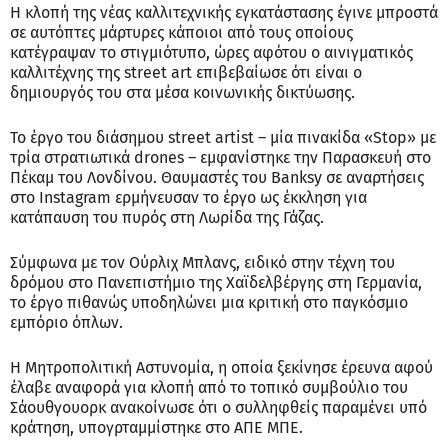
Η κλοπή της νέας καλλιτεχνικής εγκατάστασης έγινε μπροστά
σε αυτόπτες μάρτυρες κάποιοι από τους οποίους
κατέγραψαν το στιγμιότυπο, ώρες αφότου ο αινιγματικός
καλλιτέχνης της street art επιβεβαίωσε ότι είναι ο
δημιουργός του στα μέσα κοινωνικής δικτύωσης.
Το έργο του διάσημου street artist – μία πινακίδα «Stop» με
τρία στρατιωτικά drones – εμφανίστηκε την Παρασκευή στο
Πέκαμ του Λονδίνου. Θαυμαστές του Banksy σε αναρτήσεις
στο Instagram ερμήνευσαν το έργο ως έκκληση για
κατάπαυση του πυρός στη Λωρίδα της Γάζας.
Σύμφωνα με τον Ούρλιχ Μπλανς, ειδικό στην τέχνη του
δρόμου στο Πανεπιστήμιο της Χαϊδελβέργης στη Γερμανία,
το έργο πιθανώς υποδηλώνει μια κριτική στο παγκόσμιο
εμπόριο όπλων.
Η Μητροπολιτική Αστυνομία, η οποία ξεκίνησε έρευνα αφού
έλαβε αναφορά για κλοπή από το τοπικό συμβούλιο του
Σάουθγουορκ ανακοίνωσε ότι ο συλληφθείς παραμένει υπό
κράτηση, υπογρταμμίστηκε στο ΑΠΕ ΜΠΕ.