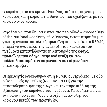
Ο καρκίνος του πνεύμονα είναι ένας από τους συχνότερους
καρκίνους και η κύρια αιτία θανάτων που σχετίζονται με τον
καρκίνο στον κόσμο.
Στην έρευνα, που δημοσιεύεται στο περιοδικό «Proceedings
of the National Academy of Sciences», εντοπίστηκε ότι μια
γνωστή ογκοκατασταλτική
πρωτεΐνη
που ονομάζεται RBM10,
μπορεί να αναστείλει την ανάπτυξη του καρκίνου του
πνεύμονα καταστέλλοντας τη λειτουργία της
c-Myc,
πρωτεΐνης που οδηγεί στην ανάπτυξη και τον
πολλαπλασιασμό των καρκινικών κυττάρων
όταν
υπερεκφράζεται.
Οι ερευνητές ανακάλυψαν ότι η RBM10 συνεργάζεται με δύο
ριβοσωμικές πρωτεΐνες (RPL5 και RPL11) για την
αποσταθεροποίηση της c-Myc και την παρεμπόδιση της
εξάπλωσης του καρκίνου του πνεύμονα. Τα ευρήματα είναι
τα πρώτα που εντοπίζουν μια σχέση αναστολής του
καρκίνου μεταξύ των πρωτεϊνών.