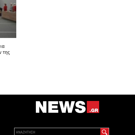
ια
ν της