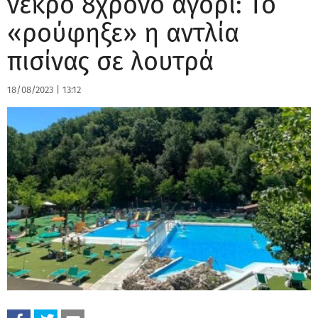
νεκρό 8χρονο αγόρι: Το
«ρούφηξε» η αντλία
πισίνας σε λουτρά
18/08/2023
|
13:12