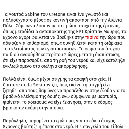
Τα Λουτρά Sabine του Cretone είναι ένα γνωστό και
πολυσύχναστο μέρος σε κοντινή απόσταση από την Αιώνια
Πόλη. Σύμφωνα λοιπόν με τα πρώτα στοιχεία της έρευνας,
όπως μεταδίδει ο ανταποκριτής της ΕΡΤ Κρίστιαν Μαυρής, το
8χρονο αγόρι φαίνεται να βρέθηκε στην
πισίνα
την ώρα που
άδειαζε για καθαρισμό, όπως συνηθίζεται κατά τη διάρκεια
του κλεισίματος των εγκαταστάσεων. Το σώμα του άτυχου
παιδιού ανασύρθηκε περίπου 2 ώρες μετά τη διαπίστωση,
ότι είχε παρασυρθεί από τη ροή του νερού και είχε καταλήξει
εγκλωβισμένο στο σωλήνα απορρόφησης.
Πολλά είναι όμως μέχρι στιγμής τα ασαφή στοιχεία. Η
Corriere della Sera τονίζει, πως εκείνη τη στιγμή είχε
ζητηθεί από τους θαμώνες να προσέλθουν στην έξοδο για το
βραδινό κλείσιμο της δομής, ενώ σύμφωνα με μαρτυρία,
φαίνεται το άδειασμα να είχε ξεκινήσει, όταν ο κόσμος
βρισκόταν ακόμη στην πισίνα.
Παράλληλα, παραμένει το ερώτημα, για το εάν ο άτυχος
8χρονος βούτηξε ή έπεσε στο νερό. Η εισαγγελία του Τίβολι