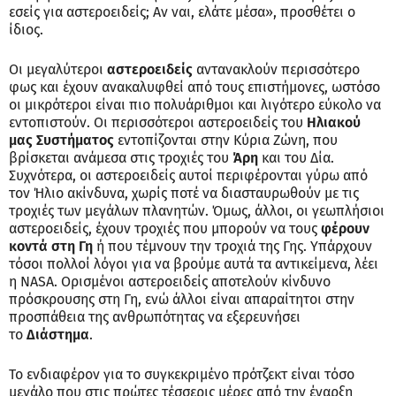
εσείς για αστεροειδείς; Αν ναι, ελάτε μέσα», προσθέτει ο
ίδιος.
Οι μεγαλύτεροι
αστεροειδείς
αντανακλούν περισσότερο
φως και έχουν ανακαλυφθεί από τους επιστήμονες, ωστόσο
οι μικρότεροι είναι πιο πολυάριθμοι και λιγότερο εύκολο να
εντοπιστούν. Οι περισσότεροι αστεροειδείς του
Ηλιακού
μας Συστήματος
εντοπίζονται στην Κύρια Ζώνη, που
βρίσκεται ανάμεσα στις τροχιές του
Άρη
και του Δία.
Συχνότερα, οι αστεροειδείς αυτοί περιφέρονται γύρω από
τον Ήλιο ακίνδυνα, χωρίς ποτέ να διασταυρωθούν με τις
τροχιές των μεγάλων πλανητών. Όμως, άλλοι, οι γεωπλήσιοι
αστεροειδείς, έχουν τροχιές που μπορούν να τους
φέρουν
κοντά στη Γη
ή που τέμνουν την τροχιά της Γης. Υπάρχουν
τόσοι πολλοί λόγοι για να βρούμε αυτά τα αντικείμενα, λέει
η NASA. Ορισμένοι αστεροειδείς αποτελούν κίνδυνο
πρόσκρουσης στη Γη, ενώ άλλοι είναι απαραίτητοι στην
προσπάθεια της ανθρωπότητας να εξερευνήσει
το
Διάστημα
.
Το ενδιαφέρον για το συγκεκριμένο πρότζεκτ είναι τόσο
μεγάλο που στις πρώτες τέσσερις μέρες από την έναρξη