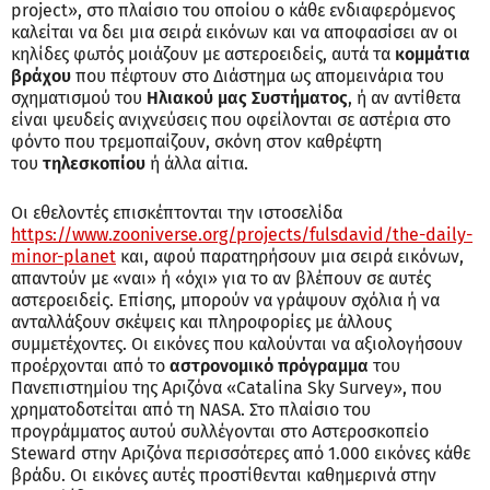
project», στο πλαίσιο του οποίου ο κάθε ενδιαφερόμενος
καλείται να δει μια σειρά εικόνων και να αποφασίσει αν οι
κηλίδες φωτός μοιάζουν με αστεροειδείς, αυτά τα
κομμάτια
βράχου
που πέφτουν στο Διάστημα ως απομεινάρια του
σχηματισμού του
Ηλιακού μας Συστήματος
, ή αν αντίθετα
είναι ψευδείς ανιχνεύσεις που οφείλονται σε αστέρια στο
φόντο που τρεμοπαίζουν, σκόνη στον καθρέφτη
του
τηλεσκοπίου
ή άλλα αίτια.
Οι εθελοντές επισκέπτονται την ιστοσελίδα
https://www.zooniverse.org/projects/fulsdavid/the-daily-
minor-planet
και, αφού παρατηρήσουν μια σειρά εικόνων,
απαντούν με «ναι» ή «όχι» για το αν βλέπουν σε αυτές
αστεροειδείς. Επίσης, μπορούν να γράψουν σχόλια ή να
ανταλλάξουν σκέψεις και πληροφορίες με άλλους
συμμετέχοντες. Οι εικόνες που καλούνται να αξιολογήσουν
προέρχονται από το
αστρονομικό πρόγραμμα
του
Πανεπιστημίου της Αριζόνα «Catalina Sky Survey», που
χρηματοδοτείται από τη NASA. Στο πλαίσιο του
προγράμματος αυτού συλλέγονται στο Αστεροσκοπείο
Steward στην Αριζόνα περισσότερες από 1.000 εικόνες κάθε
βράδυ. Οι εικόνες αυτές προστίθενται καθημερινά στην