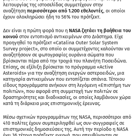
λειτουργίας της ιστοσελίδας συμμετέχουν στην
αναζήτηση
περισσότεροι από 1.200 εθελοντές
, οι οποίοι
έχουν ολοκληρώσει ήδη το 56% του πρότζεκτ.
Δεν είναι η πρώτη φορά που η
NASA ζητάει τη βοήθεια του
κοινού
στον εντοπισμό αντικειμένων στο Διάστημα. Είχε
προηγηθεί το πρότζεκτ «Catalina Outer Solar System
Survey project», στο οποίο οι συμμετέχοντες καλούνταν να
αναζητήσουν σε φωτογραφίες ουράνια σώματα που
βρίσκονται πέρα από την τροχιά του πλανήτη Ποσειδώνα.
Επίσης, σε εξέλιξη βρίσκεται το πρόγραμμα «Active
Asteroids» για την αναζήτηση ενεργών αστεροειδών, μια
κατηγορία αντικειμένων που εντοπίζεται σπάνια. Τέτοιου
είδους προγράμματα ανήκουν στη λεγόμενη «Επιστήμη των
πολιτών», που αφορά στη συμμετοχή των πολιτών σε
δραστηριότητες και διαδικασίες, οι οποίες λαμβάνουν χώρα
κατά τη διάρκεια μιας επιστημονικής έρευνας.
Μέσω σχετικών προγραμμάτων της NASA, περισσότεροι από
410 πολίτες έχουν συμπεριληφθεί ως συν-συγγραφείς σε
επιστημονικές δημοσιεύσεις της. Αυτή την περίοδο η NASA
έχει 36 τέτοια πρότζεκτς ενεργά, που απευθύνονται σε