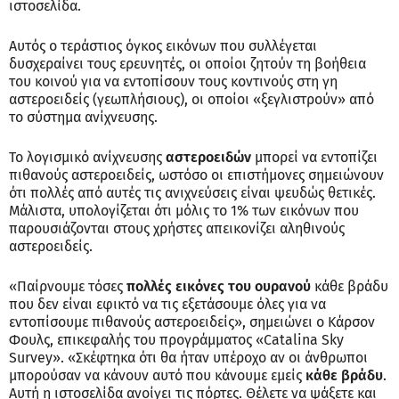
ιστοσελίδα.
Αυτός ο τεράστιος όγκος εικόνων που συλλέγεται
δυσχεραίνει τους ερευνητές, οι οποίοι ζητούν τη βοήθεια
του κοινού για να εντοπίσουν τους κοντινούς στη γη
αστεροειδείς (γεωπλήσιους), οι οποίοι «ξεγλιστρούν» από
το σύστημα ανίχνευσης.
Το λογισμικό ανίχνευσης
αστεροειδών
μπορεί να εντοπίζει
πιθανούς αστεροειδείς, ωστόσο οι επιστήμονες σημειώνουν
ότι πολλές από αυτές τις ανιχνεύσεις είναι ψευδώς θετικές.
Μάλιστα, υπολογίζεται ότι μόλις το 1% των εικόνων που
παρουσιάζονται στους χρήστες απεικονίζει αληθινούς
αστεροειδείς.
«Παίρνουμε τόσες
πολλές εικόνες του ουρανού
κάθε βράδυ
που δεν είναι εφικτό να τις εξετάσουμε όλες για να
εντοπίσουμε πιθανούς αστεροειδείς», σημειώνει ο Κάρσον
Φουλς, επικεφαλής του προγράμματος «Catalina Sky
Survey». «Σκέφτηκα ότι θα ήταν υπέροχο αν οι άνθρωποι
μπορούσαν να κάνουν αυτό που κάνουμε εμείς
κάθε βράδυ
.
Αυτή η ιστοσελίδα ανοίγει τις πόρτες. Θέλετε να ψάξετε και