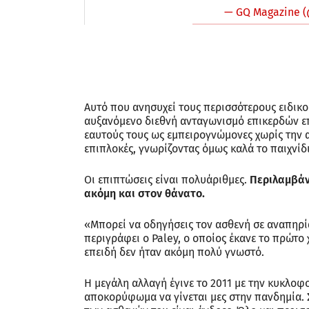
— GQ Magazine 
Aυτό που ανησυχεί τους περισσότερους ειδικού
αυξανόμενο διεθνή ανταγωνισμό επικερδών επ
εαυτούς τους ως εμπειρογνώμονες χωρίς την 
επιπλοκές, γνωρίζοντας όμως καλά το παιχνίδ
Οι επιπτώσεις είναι πολυάριθμες.
Περιλαμβάν
ακόμη και στον θάνατο.
«Μπορεί να οδηγήσεις τον ασθενή σε αναπηρία
περιγράφει ο Paley, ο οποίος έκανε το πρώτο 
επειδή δεν ήταν ακόμη πολύ γνωστό.
Η μεγάλη αλλαγή έγινε το 2011 με την κυκλοφ
αποκορύφωμα να γίνεται μες στην πανδημία. Σ