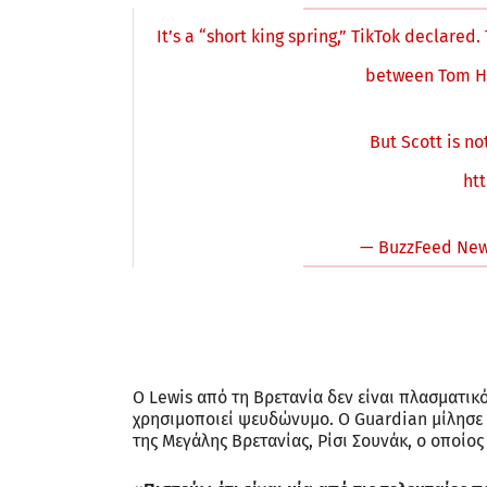
It’s a “short king spring,” TikTok declare
between Tom Ho
But Scott is no
ht
— BuzzFeed Ne
Ο Lewis από τη Βρετανία δεν είναι πλασματικ
χρησιμοποιεί ψευδώνυμο. Ο Guardian μίλησε 
της Μεγάλης Βρετανίας, Ρίσι Σουνάκ, ο οποίος ε