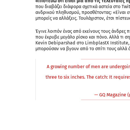
«Πιστεύω ότι είναι μία από τις τελευταίες
που διαβάζει διάφορα σχετικά αστεία στο Twi
ανδρικού πληθυσμού, προσθέτοντας: «Είναι ε
μπορείς να αλλάξεις. Τουλάχιστον, έτσι πίστευ
Έγινε λοιπόν ένας από εκείνους τους άνδρες 
που έκρυβε μεγάλο ρίσκο και πόνο. Αλλά τι σ
Kevin Debiparshad στο LimbplastX Institute, 
μπορούσαν να βγουν από το σπίτι τους αλλά ά
A growing number of men are undergoin
three to six inches. The catch: It requi
— GQ Magazine 