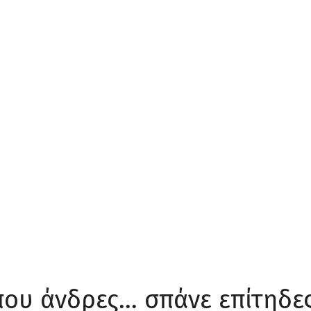
που άνδρες… σπάνε επίτηδε