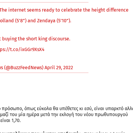
d. The internet seems ready to celebrate the height difference
lland (5’8”) and Zendaya (5’10”).
t buying the short king discourse.
tps://t.co/ixGGr9XsX4
ws (@BuzzFeedNews)
April 29, 2022
ό πρόσωπο, όπως εύκολα θα υπέθετες κι εσύ, είναι υπαρκτό αλλ
μαζί του μία ημέρα μετά την εκλογή του νέου πρωθυπουργού
ίναι 1,70.