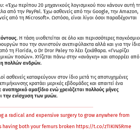
ου: «Έχω περίπου 20 μηχανικούς λογισμικού που κάνουν αυτή τ
έλα από την PayPal. Έχω ασθενείς από την Google, την Amazon,
νείς από τη Microsoft». Ωστόσο, είναι λίγοι όσοι παραδέχονται
πόντους
. Η τάση υιοθετείται σε όλο και περισσότερες παγκόσμιε
ειρουργών που την συνιστούν ανεπιφύλακτα αλλά και για την ίδι
πό τη Florida, o Dr Dror Paley το λέει ξεκάθαρα. «Γνωρίζει
μικών ποσών». Χτίζεται πάνω στην «ανάγκη» και απορρέει από
η πολλών ανδρών.
λοί ασθενείς καταφεύγουν στον ίδιο μετά τις αποτυχημένες
επιμήκυνσης κρατάει μερικές εβδομάδες και απαιτεί ένα
ε αναπηρικό αμαξίδιο ενώ χρειάζεται πολλούς μήνες
 την ενίσχυση των μυών.
g a radical and expensive surgery to grow anywhere from
res having both your femurs broken
https://t.co/zTIKIN5Rme