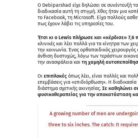
Ο Debiparshad είχε δηλώσει σε συνέντευξή τ
διαδικασία αυτή τη στιγμή. Χθες ήταν μια κοπ
το Facebook, τη Microsoft. Είχα πολλούς ασθε
πως έχουν λάβει τις υπηρεσίες του.
Έτσι κι ο Lewis πλήρωσε και «κέρδισε» 7,6 
κλινικές και λέει πολλά για τα κίνητρα των χ
την κοινωνία. Ένας ορθοπαιδικός χειρουργός α
άνθιση δυστυχώς, λόγω των τεράστιων οικονο
την ανασφάλεια και
τη χαμηλή αυτοπεποίθησ
Οι
επιπλοκές
όπως λέει, είναι πολλές και πολ
επεμβάσεις για «επιδιόρθωση». Η διαδικασία 
διάστημα σχετικής ακινησίας.
Σε καθηλώνει σ
φυσικοθεραπείας για την αποκατάσταση και
A growing number of men are undergoin
three to six inches. The catch: It requi