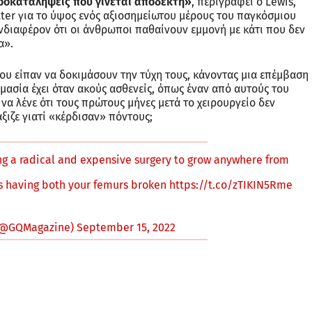
 προκαταλήψεις που γίνεται αποδεκτή»
, περιγράφει ο Lewis,
tter για το ύψος ενός αξιοσημείωτου μέρους του παγκόσμιου
νδιαφέρον ότι οι άνθρωποι παθαίνουν εμμονή με κάτι που δεν
α».
που είπαν να δοκιμάσουν την τύχη τους, κάνοντας μια επέμβαση
ημασία έχει όταν ακούς ασθενείς, όπως έναν από αυτούς του
να λένε ότι τους πρώτους μήνες μετά το χειρουργείο δεν
ξιζε γιατί «κέρδισαν» πόντους;
g a radical and expensive surgery to grow anywhere from
res having both your femurs broken
https://t.co/zTIKIN5Rme
(@GQMagazine)
September 15, 2022