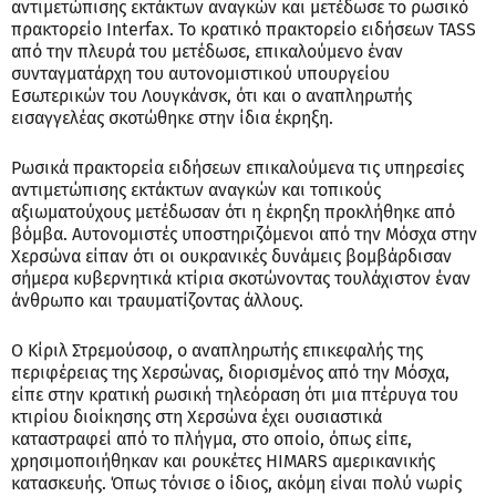
αντιμετώπισης εκτάκτων αναγκών και μετέδωσε το ρωσικό
πρακτορείο Interfax. Το κρατικό πρακτορείο ειδήσεων TASS
από την πλευρά του μετέδωσε, επικαλούμενο έναν
συνταγματάρχη του αυτονομιστικού υπουργείου
Εσωτερικών του Λουγκάνσκ, ότι και ο αναπληρωτής
εισαγγελέας σκοτώθηκε στην ίδια έκρηξη.
Ρωσικά πρακτορεία ειδήσεων επικαλούμενα τις υπηρεσίες
αντιμετώπισης εκτάκτων αναγκών και τοπικούς
αξιωματούχους μετέδωσαν ότι η έκρηξη προκλήθηκε από
βόμβα. Αυτονομιστές υποστηριζόμενοι από την Μόσχα στην
Χερσώνα είπαν ότι οι ουκρανικές δυνάμεις βομβάρδισαν
σήμερα κυβερνητικά κτίρια σκοτώνοντας τουλάχιστον έναν
άνθρωπο και τραυματίζοντας άλλους.
Ο Κίριλ Στρεμούσοφ, ο αναπληρωτής επικεφαλής της
περιφέρειας της Χερσώνας, διορισμένος από την Μόσχα,
είπε στην κρατική ρωσική τηλεόραση ότι μια πτέρυγα του
κτιρίου διοίκησης στη Χερσώνα έχει ουσιαστικά
καταστραφεί από το πλήγμα, στο οποίο, όπως είπε,
χρησιμοποιήθηκαν και ρουκέτες HIMARS αμερικανικής
κατασκευής. Όπως τόνισε ο ίδιος, ακόμη είναι πολύ νωρίς