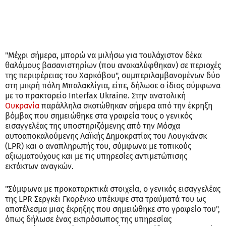
"Μέχρι σήμερα, μπορώ να μιλήσω για τουλάχιστον δέκα
θαλάμους βασανιστηρίων (που ανακαλύφθηκαν) σε περιοχές
της περιφέρειας του Χαρκόβου", συμπεριλαμβανομένων δύο
στη μικρή πόλη Μπαλακλίγια, είπε, δήλωσε ο ίδιος σύμφωνα
με το πρακτορείο Interfax Ukraine. Στην ανατολική
Ουκρανία
παράλληλα σκοτώθηκαν σήμερα από την έκρηξη
βόμβας που σημειώθηκε στα γραφεία τους ο γενικός
εισαγγελέας της υποστηριζόμενης από την Μόσχα
αυτοαποκαλούμενης Λαϊκής Δημοκρατίας του Λουγκάνσκ
(LPR) και ο αναπληρωτής του, σύμφωνα με τοπικούς
αξιωματούχους και με τις υπηρεσίες αντιμετώπισης
εκτάκτων αναγκών.
"Σύμφωνα με προκαταρκτικά στοιχεία, ο γενικός εισαγγελέας
της LPR Σεργκέι Γκορένκο υπέκυψε στα τραύματά του ως
αποτέλεσμα μιας έκρηξης που σημειώθηκε στο γραφείο του",
όπως δήλωσε ένας εκπρόσωπος της υπηρεσίας