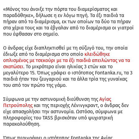
«Μόνος του άνοιξε την πόρτα του διαμερίσματος και
παραδόθηκε», δήλωσε η εν λόγω πηγή. Τα έξι παιδιά τα
πήραν από το διαμέρισμα, εκ των οποίων τα δύο τα πήραν
στα χέρια τους και τα έβγαλαν από το διαμέρισμα οι γιατροί
που έφθασαν στο σημείο.
Ο άνδρας είχε διαπληκτισθεί με τη σύζυγό του, την οποία
έδιωξε από το διαμέρισμα στο οποίο
κλειδώθηκε
οπλισμένος με τσεκούρι με τα έξι παιδιά απειλώντας να τα
σκοτώσει
. Το μικρότερο είναι ηλικίας 3 ετών και το
μεγαλύτερο 15. Όπως γράφει ο ιστότοπος Fontanka.ru, τα 3
παιδιά ήταν του ζευγαριού και τα άλλα τρία της γυναίκας
του από τον πρώτο της γάμο.
Σύμφωνα με την αστυνομική διεύθυνση της
Αγίας
Πετρούπολης
και της περιοχής Λένινγκραντ, ο άνδρας δεν
είχε απασχολήσει την αστυνομία. Ωστόσο, σύμφωνα με
πληροφορίες του TASS βρισκόταν υπό ψυχιατρική
παρακολούθηση.
Όπως περιγράφει ο ιστότοπος Fontanka της Αγίας