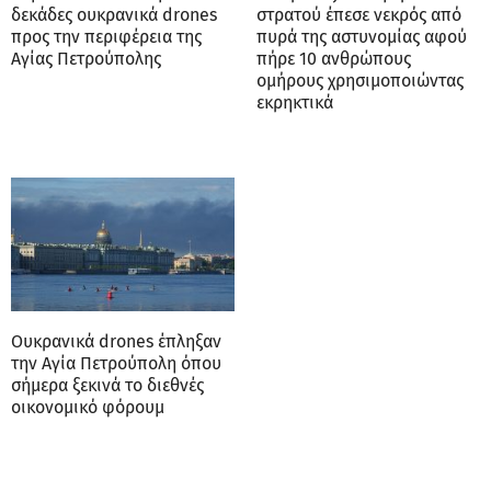
δεκάδες ουκρανικά drones
στρατού έπεσε νεκρός από
προς την περιφέρεια της
πυρά της αστυνομίας αφού
Αγίας Πετρούπολης
πήρε 10 ανθρώπους
ομήρους χρησιμοποιώντας
εκρηκτικά
Ουκρανικά drones έπληξαν
την Αγία Πετρούπολη όπου
σήμερα ξεκινά το διεθνές
οικονομικό φόρουμ