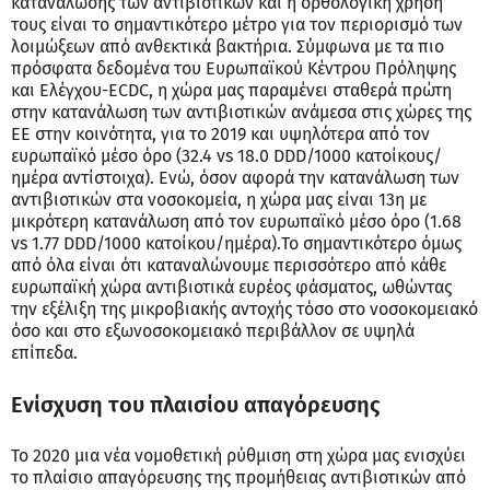
κατανάλωσης των αντιβιοτικών και η ορθολογική χρήση
τους είναι το σημαντικότερο μέτρο για τον περιορισμό των
λοιμώξεων από ανθεκτικά βακτήρια. Σύμφωνα με τα πιο
πρόσφατα δεδομένα του Ευρωπαϊκού Κέντρου Πρόληψης
και Ελέγχου-ECDC, η χώρα μας παραμένει σταθερά πρώτη
στην κατανάλωση των αντιβιοτικών ανάμεσα στις χώρες της
ΕΕ στην κοινότητα, για το 2019 και υψηλότερα από τον
ευρωπαϊκό μέσο όρο (32.4 vs 18.0 DDD/1000 κατοίκους/
ημέρα αντίστοιχα). Ενώ, όσον αφορά την κατανάλωση των
αντιβιοτικών στα νοσοκομεία, η χώρα μας είναι 13η με
μικρότερη κατανάλωση από τον ευρωπαϊκό μέσο όρο (1.68
vs 1.77 DDD/1000 κατοίκου/ημέρα).Το σημαντικότερο όμως
από όλα είναι ότι καταναλώνουμε περισσότερο από κάθε
ευρωπαϊκή χώρα αντιβιοτικά ευρέος φάσματος, ωθώντας
την εξέλιξη της μικροβιακής αντοχής τόσο στο νοσοκομειακό
όσο και στο εξωνοσοκομειακό περιβάλλον σε υψηλά
επίπεδα.
Ενίσχυση του πλαισίου απαγόρευσης
Το 2020 μια νέα νομοθετική ρύθμιση στη χώρα μας ενισχύει
το πλαίσιο απαγόρευσης της προμήθειας αντιβιοτικών από