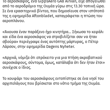
Το αεροσκάφος, ένα GippsAero GA8 Airvan, είχε απογειωθεί
από το αεροδρόμιο της Ουμέα γύρω στις 13.30 τοπική ώρα.
Σε ένα ερασιτεχνικό βίντεο, που δημοσίευσε στον ιστότοπό
της η εφημερίδα Aftonbladet, καταγράφεται η πτώση του
αεροπλάνου.
«Άκουσα έναν παράξενο ήχο κινητήρα… Σήκωσα το κεφάλι
και είδα ένα αεροσκάφος να στροβιλίζεται σαν να ήταν
σβούρα» περιέγραψε ένας αυτόπτης μάρτυρας, ο Πέτερ
Λάρσον, στην εφημερίδα Dagens Nyheter.
«Αρχικά, νόμιζα ότι επρόκειτο για μια πτήση ακροβατικού
αεροσκάφους, σύντομα, όμως, κατάλαβα ότι δεν ήταν έτσι»
συνέχισε ο ίδιος.
Το κουφάρι του αεροσκάφους εντοπίστηκε σε ένα νησί του
αρχιπελάγους που βρίσκεται στο νότιο τμήμα της Ουμέα.