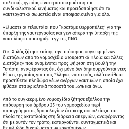
πολιτικής ηγεσίας είναι η κατακερμάτιση του
συνδικαλιστικού κινήματος και προειδοποίησε ότι τα
ναυτεργατικά σωματεία είναι αποφασισμένα για όλα.
«Είμαστε οι τελευταίοι που “κρατάμε Θερμοπύλες” για την
ύπαρξη της ναυτεργασίας και γενικότερα την ύπαρξη της
ναυτιλίας» υποστήριξε ο γγ της ΠΝΟ.
Ο κ. Χαλάς ζήτησε επίσης την απόσυρση συγκεκριμένων
διατάξεων από το νομοσχέδιο «Τουριστικά Πλοία και Άλλες
Διατάξεις» που αναμένεται προς ψήφιση στη Βουλή την
Τετάρτη, αναφέροντας ότι, όχι μόνο δεν δημιουργούνται νέες
θέσεις εργασίας για τους Έλληνες ναυτικούς, αλλά αντίθετα
προστίθεται πληθώρα νέων ανέργων ναυτικών η οποία έχει
φθάσει στα εφιαλτικά ποσοστά του 55% και άνω.
Από το συγκεκριμένο νομοσχέδιο ζήτησε εξάλλου την
απόσυρση του άρθρου 25 του νομοσχεδίου περί
«προγράμματος δρομολογίων έκτακτης ασφαλείας» στα
πλοία της ακτοπλοΐας στη διάρκεια απεργιών, αναφέροντας
ότι με αυτόν τον τρόπο, καταργούνται συνταγματικά και
θεμελιώδη δικαιώματα των εργαζομένων.