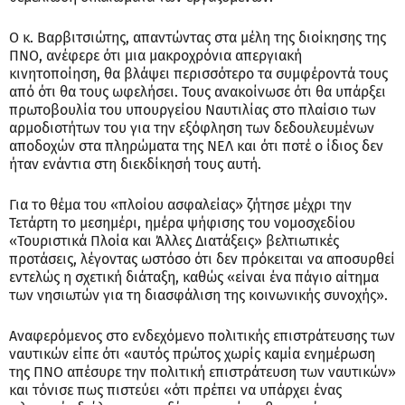
Ο κ. Βαρβιτσιώτης, απαντώντας στα μέλη της διοίκησης της
ΠΝΟ, ανέφερε ότι μια μακροχρόνια απεργιακή
κινητοποίηση, θα βλάψει περισσότερο τα συμφέροντά τους
από ότι θα τους ωφελήσει. Τους ανακοίνωσε ότι θα υπάρξει
πρωτοβουλία του υπουργείου Ναυτιλίας στο πλαίσιο των
αρμοδιοτήτων του για την εξόφληση των δεδουλευμένων
αποδοχών στα πληρώματα της ΝΕΛ και ότι ποτέ ο ίδιος δεν
ήταν ενάντια στη διεκδίκησή τους αυτή.
Για το θέμα του «πλοίου ασφαλείας» ζήτησε μέχρι την
Τετάρτη το μεσημέρι, ημέρα ψήφισης του νομοσχεδίου
«Τουριστικά Πλοία και Άλλες Διατάξεις» βελτιωτικές
προτάσεις, λέγοντας ωστόσο ότι δεν πρόκειται να αποσυρθεί
εντελώς η σχετική διάταξη, καθώς «είναι ένα πάγιο αίτημα
των νησιωτών για τη διασφάλιση της κοινωνικής συνοχής».
Αναφερόμενος στο ενδεχόμενο πολιτικής επιστράτευσης των
ναυτικών είπε ότι «αυτός πρώτος χωρίς καμία ενημέρωση
της ΠΝΟ απέσυρε την πολιτική επιστράτευση των ναυτικών»
και τόνισε πως πιστεύει «ότι πρέπει να υπάρχει ένας