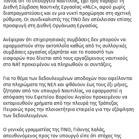
τόνισε ότι το υπουργείο Ναυτιλίας, έχει ήδη παραβεί τη
Διεθνή Σύμβαση Ναυτικής Εργασίας «MLC», αφού χωρίς
διαπραγματεύσεις και εν μια νυκτί προχώρησε στη σχετική
ρύθμιση. Οι συνδικαλιστές της ΠΝΟ δεν απέκλεισαν επίσης
προσφυγή στη Διεθνή Οργάνωση Εργασίας.
Ανέφεραν ότι επιχειρησιακές συμβάσεις δεν μπορούν να
εφαρμοστούν στην ακτοπλοΐα καθώς από τις συλλογικές
συμβάσεις εργασίας εξαρτάται και το ποσοστό των
εισφορών που δίνεται από τους εργαζόμενους ναυτικούς
στο ΝΑΤ προκειμένου να πληρωθούν οι συντάξεις.
Για το θέμα των δεδουλευμένων αποδοχών που οφείλονται
στα πληρώματα της ΝΕΛ και φθάνουν έως τους έξι μήνες,
ζήτησαν από τον υπουργό Ναυτιλίας, να εφαρμοστεί η
απόφαση του Εφετείου Βορείου Αιγαίου προκειμένου να
εκταμιευθούν χρήματα από την πλευρά της Τράπεζας
Πειραιώς προς την πλοιοκτήτρια εταιρεία για την εξόφληση
των δεδουλευμένων.
Ο γενικός γραμματέας της ΠΝΟ, Γιάννης Χαλάς,
απευθυνόμενος προς τον υπουργό είπε ότι στόχος της