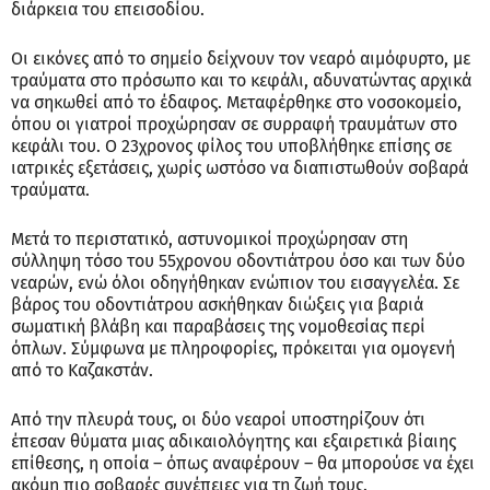
διάρκεια του επεισοδίου.
Οι εικόνες από το σημείο δείχνουν τον νεαρό αιμόφυρτο, με
τραύματα στο πρόσωπο και το κεφάλι, αδυνατώντας αρχικά
να σηκωθεί από το έδαφος. Μεταφέρθηκε στο νοσοκομείο,
όπου οι γιατροί προχώρησαν σε συρραφή τραυμάτων στο
κεφάλι του. Ο 23χρονος φίλος του υποβλήθηκε επίσης σε
ιατρικές εξετάσεις, χωρίς ωστόσο να διαπιστωθούν σοβαρά
τραύματα.
Μετά το περιστατικό, αστυνομικοί προχώρησαν στη
σύλληψη τόσο του 55χρονου οδοντιάτρου όσο και των δύο
νεαρών, ενώ όλοι οδηγήθηκαν ενώπιον του εισαγγελέα. Σε
βάρος του οδοντιάτρου ασκήθηκαν διώξεις για βαριά
σωματική βλάβη και παραβάσεις της νομοθεσίας περί
όπλων. Σύμφωνα με πληροφορίες, πρόκειται για ομογενή
από το Καζακστάν.
Από την πλευρά τους, οι δύο νεαροί υποστηρίζουν ότι
έπεσαν θύματα μιας αδικαιολόγητης και εξαιρετικά βίαιης
επίθεσης, η οποία – όπως αναφέρουν – θα μπορούσε να έχει
ακόμη πιο σοβαρές συνέπειες για τη ζωή τους.