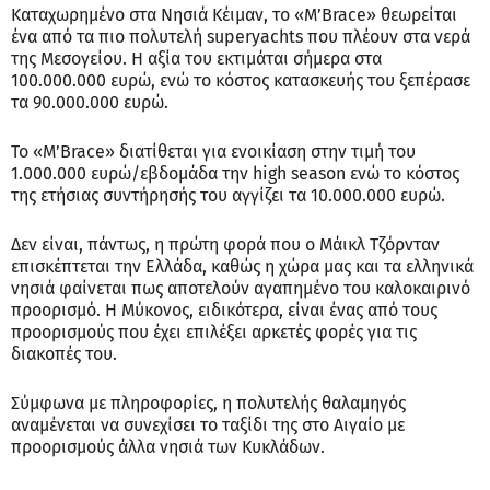
Καταχωρημένο στα Νησιά Κέιμαν, το «M’Brace» θεωρείται
ένα από τα πιο πολυτελή superyachts που πλέουν στα νερά
της Μεσογείου. Η αξία του εκτιμάται σήμερα στα
100.000.000 ευρώ, ενώ το κόστος κατασκευής του ξεπέρασε
τα 90.000.000 ευρώ.
Το «M’Brace» διατίθεται για ενοικίαση στην τιμή του
1.000.000 ευρώ/εβδομάδα την high season ενώ το κόστος
της ετήσιας συντήρησής του αγγίζει τα 10.000.000 ευρώ.
Δεν είναι, πάντως, η πρώτη φορά που ο Μάικλ Τζόρνταν
επισκέπτεται την Ελλάδα, καθώς η χώρα μας και τα ελληνικά
νησιά φαίνεται πως αποτελούν αγαπημένο του καλοκαιρινό
προορισμό. Η Μύκονος, ειδικότερα, είναι ένας από τους
προορισμούς που έχει επιλέξει αρκετές φορές για τις
διακοπές του.
Σύμφωνα με πληροφορίες, η πολυτελής θαλαμηγός
αναμένεται να συνεχίσει το ταξίδι της στο Αιγαίο με
προορισμούς άλλα νησιά των Κυκλάδων.