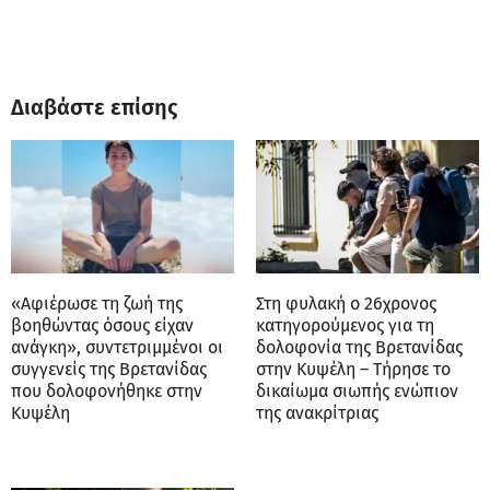
Διαβάστε επίσης
«Αφιέρωσε τη ζωή της
Στη φυλακή ο 26χρονος
βοηθώντας όσους είχαν
κατηγορούμενος για τη
ανάγκη», συντετριμμένοι οι
δολοφονία της Βρετανίδας
συγγενείς της Βρετανίδας
στην Κυψέλη – Τήρησε το
που δολοφονήθηκε στην
δικαίωμα σιωπής ενώπιον
Κυψέλη
της ανακρίτριας