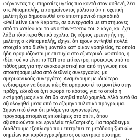
φέρνοντας τις υπηρεσίες υγείας πιο κοντά στον ασθενή, λέει
ο κ. Μπαμπαλής, επισημαίνοντας μάλιστα ότι η σχετική
μελέτη έχει δημοσιευθεί στο επιστημονικό περιοδικό
«Palliative Care Report», σε συνεργασία με επιστήμονες
από το «Yale» και το «Northwestern» του Σικάγο, και έχει
λάβει ιδιαίτερα θετικά σχόλια. Ως κύριος ερευνητής της
μελέτης ο κ Μπαμπαλής, εξηγεί ότι έχουν αντληθεί πολλά
στοιχεία από διεθνή μοντέλα κατ’ οίκον νοσηλείας, τα οποία
ήδη εφαρμόζονται με επιτυχία στο εξωτερικό. «Ωστόσο, η
ιδέα τού να είναι τα ΤΕΠ στο επίκεντρο, προέκυψε από το
πάθος μας για την ανακουφιστική και από τη γνώση που
αποκτήσαμε μέσα από διεθνείς συνεργασίες, με
αμερικανικούς συνεργάτες. Αναμένουμε με ιδιαίτερο
ενδιαφέρον να δούμε πώς θα εφαρμοστεί το μοντέλο στην
πράξη, ειδικά σε ό,τι αφορά το κόστος, για το οποίο η
εκτίμησή μας είναι ότι θα κινηθεί πολύ χαμηλά. Αλλά αυτό θα
αξιολογηθεί μέσα από το εξάμηνο πιλοτικό πρόγραμμα.
Σημαντικό είναι ότι μιλάμε για οργανωμένες,
προγραμματισμένες επισκέψεις στο σπίτι, όπου
αξιοποιούνται και εργαλεία τηλεϊατρικής. Για παράδειγμα,
διαθέτουμε εξοπλισμό που επιτρέπει τη μετάδοση ζωτικών
σημείων και καρδιογραφήματος σε κεντρικό σύστημα