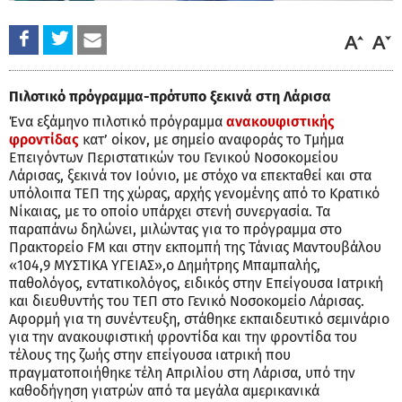
Πιλοτικό πρόγραμμα-πρότυπο ξεκινά στη Λάρισα
Ένα εξάμηνο πιλοτικό πρόγραμμα
ανακουφιστικής
φροντίδας
κατ’ οίκον, με σημείο αναφοράς το Τμήμα
Επειγόντων Περιστατικών του Γενικού Νοσοκομείου
Λάρισας, ξεκινά τον Ιούνιο, με στόχο να επεκταθεί και στα
υπόλοιπα ΤΕΠ της χώρας, αρχής γενομένης από το Κρατικό
Νίκαιας, με το οποίο υπάρχει στενή συνεργασία. Τα
παραπάνω δηλώνει, μιλώντας για το πρόγραμμα στο
Πρακτορείο FM και στην εκπομπή της Τάνιας Μαντουβάλου
«104,9 ΜΥΣΤΙΚΑ ΥΓΕΙΑΣ»,ο Δημήτρης Μπαμπαλής,
παθολόγος, εντατικολόγος, ειδικός στην Επείγουσα Ιατρική
και διευθυντής του ΤΕΠ στο Γενικό Νοσοκομείο Λάρισας.
Αφορμή για τη συνέντευξη, στάθηκε εκπαιδευτικό σεμινάριο
για την ανακουφιστική φροντίδα και την φροντίδα του
τέλους της ζωής στην επείγουσα ιατρική που
πραγματοποιήθηκε τέλη Απριλίου στη Λάρισα, υπό την
καθοδήγηση γιατρών από τα μεγάλα αμερικανικά