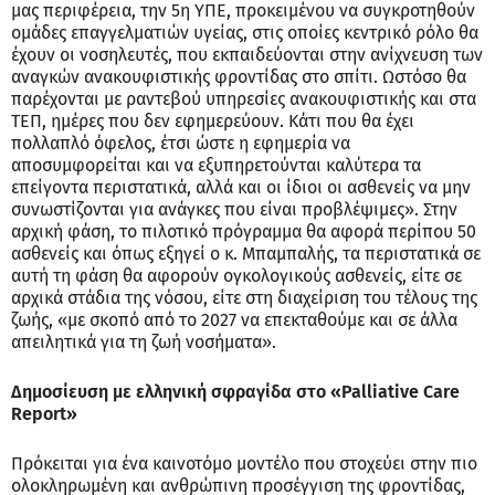
μας περιφέρεια, την 5η ΥΠΕ, προκειμένου να συγκροτηθούν
ομάδες επαγγελματιών υγείας, στις οποίες κεντρικό ρόλο θα
έχουν οι νοσηλευτές, που εκπαιδεύονται στην ανίχνευση των
αναγκών ανακουφιστικής φροντίδας στο σπίτι. Ωστόσο θα
παρέχονται με ραντεβού υπηρεσίες ανακουφιστικής και στα
ΤΕΠ, ημέρες που δεν εφημερεύουν. Κάτι που θα έχει
πολλαπλό όφελος, έτσι ώστε η εφημερία να
αποσυμφορείται και να εξυπηρετούνται καλύτερα τα
επείγοντα περιστατικά, αλλά και οι ίδιοι οι ασθενείς να μην
συνωστίζονται για ανάγκες που είναι προβλέψιμες». Στην
αρχική φάση, το πιλοτικό πρόγραμμα θα αφορά περίπου 50
ασθενείς και όπως εξηγεί ο κ. Μπαμπαλής, τα περιστατικά σε
αυτή τη φάση θα αφορούν ογκολογικούς ασθενείς, είτε σε
αρχικά στάδια της νόσου, είτε στη διαχείριση του τέλους της
ζωής, «με σκοπό από το 2027 να επεκταθούμε και σε άλλα
απειλητικά για τη ζωή νοσήματα».
Δημοσίευση με ελληνική σφραγίδα στο «Palliative Care
Report»
Πρόκειται για ένα καινοτόμο μοντέλο που στοχεύει στην πιο
ολοκληρωμένη και ανθρώπινη προσέγγιση της φροντίδας,