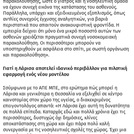
παρακολούθησης, ώστε ο γιατρός και η νοσηλευτική ομάδα
να έχουν συνεχή εικόνα της κατάστασης του ασθενούς.
Παράλληλα, υπάρχει και εξειδικευμένος εξοπλισμός, όπως
αντλίες συνεχούς έγχυσης αναλγητικών, για βαριά
περιστατικά που απαιτούν ανακουφιστική φροντίδα. Η
εμπειρία δείχνει ότι μόνο ένα μικρό ποσοστό αυτών των
ασθενών χρειάζεται πραγματικά συνεχή νοσοκομειακή
παρακολούθηση. Οι περισσότεροι μπορούν να
υποστηριχθούν με ασφάλεια στο σπίτι, με σωστή οργάνωση
και παρακολούθηση».
Γιατί η Λάρισα αποτελεί ιδανικό περιβάλλον για πιλοτική
εφαρμογή ενός νέου μοντέλου
Σσύμφωνα με το ΑΠΕ ΜΠΕ, στο ερώτημα πώς μπορεί η
Λάρισα και γενικότερα η Θεσσαλία να εξελιχθεί σε κέντρο
καινοτομίας στον χώρο της υγείας, ο διακεκριμένος
επειγοντολόγος απαντά: «Η Λάρισα έχει αυτή τη δυνατότητα
σε πολλά επίπεδα. Καταρχάς εδώ και πολλά χρόνια έχει τις
περισσότερες, δυστυχώς όχι δημόσιες, κλίνες
αποκατάστασης στη χώρα και έχει πάρα πολύ καλή
συνεργασία με τις νοσηλευτικές σχολές της χώρας. Έχει μια