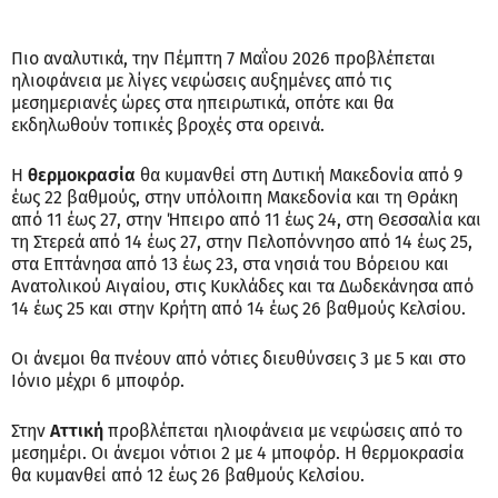
Πιο αναλυτικά, την Πέμπτη 7 Μαΐου 2026 προβλέπεται
ηλιοφάνεια με λίγες νεφώσεις αυξημένες από τις
μεσημεριανές ώρες στα ηπειρωτικά, οπότε και θα
εκδηλωθούν τοπικές βροχές στα ορεινά.
Η
θερμοκρασία
θα κυμανθεί στη Δυτική Μακεδονία από 9
έως 22 βαθμούς, στην υπόλοιπη Μακεδονία και τη Θράκη
από 11 έως 27, στην Ήπειρο από 11 έως 24, στη Θεσσαλία και
τη Στερεά από 14 έως 27, στην Πελοπόννησο από 14 έως 25,
στα Επτάνησα από 13 έως 23, στα νησιά του Βόρειου και
Ανατολικού Αιγαίου, στις Κυκλάδες και τα Δωδεκάνησα από
14 έως 25 και στην Κρήτη από 14 έως 26 βαθμούς Κελσίου.
Οι άνεμοι θα πνέουν από νότιες διευθύνσεις 3 με 5 και στο
Ιόνιο μέχρι 6 μποφόρ.
Στην
Αττική
προβλέπεται ηλιοφάνεια με νεφώσεις από το
μεσημέρι. Οι άνεμοι νότιοι 2 με 4 μποφόρ. Η θερμοκρασία
θα κυμανθεί από 12 έως 26 βαθμούς Κελσίου.