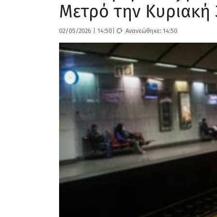
Μετρό την Κυριακή 
02/05/2026
|
14:50
|
Ανανεώθηκε:
14:50