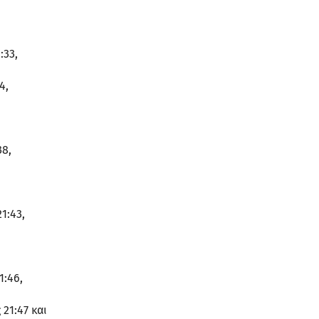
:33,
4,
38,
1:43,
:46,
21:47 και