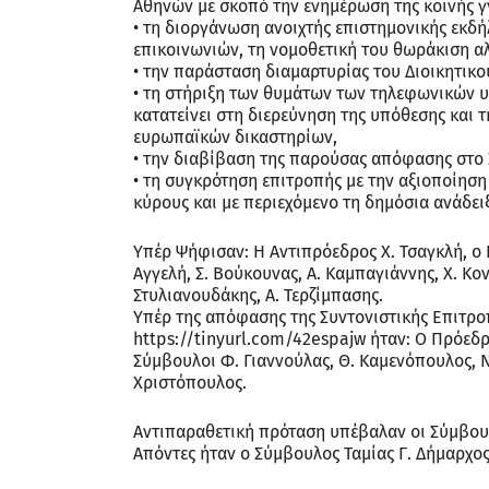
Αθηνών με σκοπό την ενημέρωση της κοινής 
• τη διοργάνωση ανοιχτής επιστημονικής εκδ
επικοινωνιών, τη νομοθετική του θωράκιση αλ
• την παράσταση διαμαρτυρίας του Διοικητικο
• τη στήριξη των θυμάτων των τηλεφωνικών υ
κατατείνει στη διερεύνηση της υπόθεσης και 
ευρωπαϊκών δικαστηρίων,
• την διαβίβαση της παρούσας απόφασης στο
• τη συγκρότηση επιτροπής με την αξιοποίη
κύρους και με περιεχόμενο τη δημόσια ανάδει
Υπέρ Ψήφισαν: Η Αντιπρόεδρος Χ. Τσαγκλή, ο Γ
Αγγελή, Σ. Βούκουνας, Α. Καμπαγιάννης, Χ. Κον
Στυλιανουδάκης, Α. Τερζίμπασης.
Υπέρ της απόφασης της Συντονιστικής Επιτρ
https://tinyurl.com/42espajw ήταν: Ο Πρόεδρ
Σύμβουλοι Φ. Γιαννούλας, Θ. Καμενόπουλος, Ν. 
Χριστόπουλος.
Αντιπαραθετική πρόταση υπέβαλαν οι Σύμβου
Απόντες ήταν ο Σύμβουλος Ταμίας Γ. Δήμαρχος