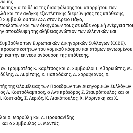
γνώμης.
ήλωσης για το θέμα της διασφάλισης του απορρήτου των
λά και την ανάγκη εξαντλητικής διερεύνησης της υπόθεσης,
ύ Συμβουλίου του ΔΣΑ στον Άρειο Πάγο,
ποκλοπών και των δικηγόρων τους σε κάθε νομική ενέργεια πο
την αποκάλυψη της αλήθειας ενώπιον των ελληνικών και
 Συμβούλιο των Ευρωπαϊκών Δικηγορικών Συλλόγων (CCBE),
ση προσωπικοτήτων του νομικού κόσμου και ατόμων εγνωσμένου
ξη και την εκ νέου ανάσυρση της υπόθεσης.
εν. Γραμματέας Κ. Καρέτσος και οι Σύμβουλοι Ι. Αβαρκιώτης, Μ.
δύλης, Δ. Λυρίτσης, Κ. Παπαδάκης, Δ. Σαραφιανός, Χ.
οπής της Ολομέλειας των Προέδρων των Δικηγορικών Συλλόγων
ος Α. Κουτσόλαμπρος, ο Αντιπρόεδρος Ζ. Σταυρόπουλος και οι
Κουτκιάς, Σ. Λεριός, Κ. Λιακόπουλος, Χ. Μαρινάκη και Χ.
λοι Χ. Μαρούλη και Α. Προυσανίδης
 και ο Σύμβουλος Θ. Μαντάς.