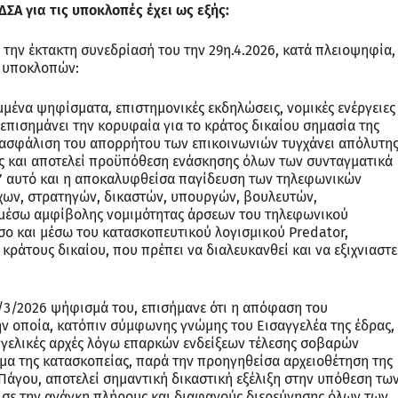
ΣΑ για τις υποκλοπές έχει ως εξής:
την έκτακτη συνεδρίασή του την 29η.4.2026, κατά πλειοψηφία,
ν υποκλοπών:
μένα ψηφίσματα, επιστημονικές εκδηλώσεις, νομικές ενέργειες
 επισημάνει την κορυφαία για το κράτος δικαίου σημασία της
ασφάλιση του απορρήτου των επικοινωνιών τυγχάνει απόλυτη
ς και αποτελεί προϋπόθεση ενάσκησης όλων των συνταγματικά
’ αυτό και η αποκαλυφθείσα παγίδευση των τηλεφωνικών
ων, στρατηγών, δικαστών, υπουργών, βουλευτών,
 μέσω αμφίβολης νομιμότητας άρσεων του τηλεφωνικού
σο και μέσω του κατασκοπευτικού λογισμικού Predator,
 κράτους δικαίου, που πρέπει να διαλευκανθεί και να εξιχνιαστε
6/3/2026 ψήφισμά του, επισήμανε ότι η απόφαση του
ν οποία, κατόπιν σύμφωνης γνώμης του Εισαγγελέα της έδρας,
αγγελικές αρχές λόγω επαρκών ενδείξεων τέλεσης σοβαρών
μα της κατασκοπείας, παρά την προηγηθείσα αρχειοθέτηση της
Πάγου, αποτελεί σημαντική δικαστική εξέλιξη στην υπόθεση τω
ε την ανάγκη πλήρους και διαφανούς διερεύνησης όλων των