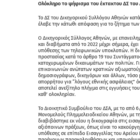
Ολόκληρο το ψήφισμα του έκτακτου ΔΣ του Δ
Το ΔΣ του Δικηγορικού Συλλόγου Αθηνών κατά 
έλαβε την κάτωθι απόφαση για το ζήτημα τω
Ο Δικηγορικός Σύλλογος Αθηνών, με επανειλημ
και διαβήματα από το 2022 μέχρι σήμερα, έχει
υπόθεσης των τηλεφωνικών υποκλοπών. Η δι
προστασίας κατά το άρθρο 19 του Συντάγματο
κατοχυρωμένων δικαιωμάτων των πολιτών. Γι
επικοινωνιών ανώτατων κρατικών αξιωματούχ
δημοσιογράφων, δικηγόρων και άλλων, τόσο
απορρήτου για “λόγους εθνικής ασφάλειας” ό
αποτελεί ανεξίτηλο πλήγμα στις εγγυήσεις του
καθ’ ολοκληρίαν.
Το Διοικητικό Συμβούλιο του ΔΣΑ, με το από 
Μονομελούς Πλημμελειοδικείου Αθηνών, με τη
διαβιβάστηκε εκ νέου η δικογραφία στις εισ
αξιόποινων πράξεων, όπως είναι το κακούργη
υπόθεσης σε επίπεδο Εισαγγελίας του Αρείου 
παράνομων παρακολουθήσεων και υπογράμμισ