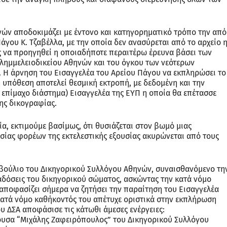
νών αποδοκιμάζει με έντονο και κατηγορηματικό τρόπο την από
άγου Κ. Τζαβέλλα, με την οποία δεν ανασύρεται από το αρχείο 
να προηγηθεί η οποιαδήποτε περαιτέρω έρευνα βάσει των
ημμελειοδικείου Αθηνών και του όγκου των νεότερων
. Η άρνηση του Εισαγγελέα του Αρείου Πάγου να εκπληρώσει το
 υπόθεση αποτελεί θεσμική εκτροπή, με δεδομένη και την
επίμαχο διάστημα) Εισαγγελέα της ΕΥΠ η οποία θα επέτασσε
ης δικογραφίας.
α, εκτιμούμε βασίμως, ότι θυσιάζεται στον βωμό μιας
ίας φορέων της εκτελεστικής εξουσίας ακυρώνεται από τους
μβούλιο του Δικηγορικού Συλλόγου Αθηνών, συναισθανόμενο τη
ραδόσεις του δικηγορικού σώματος, ασκώντας την κατά νόμο
αποφασίζει σήμερα να ζητήσει την παραίτηση του Εισαγγελέα
κατά νόμο καθήκοντός του απέτυχε οριστικά στην εκπλήρωση
υ ΔΣΑ αποφάσισε τις κάτωθι άμεσες ενέργειες:
θουσα “Μιχάλης Ζαφειρόπουλος” του Δικηγορικού Συλλόγου