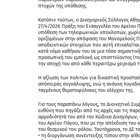
πτυχών της υπόθεσης.
Κατόπιν τούτων, ο Δικηγορικός Σύλλογος Αθη
27/4/2026 Πράξη του Εισαγγελέα του Αρείου Π
υπόθεση των τηλεφωνικών υποκλοπών, χωρίς 
οριζομένων στην απόφαση του Μονομελούς Πλ
αποδεικτικών στοιχείων που αυτή επικαλείται
κατά νόμο καθήκον του σε μια τόσο σημαντική
προσωπική του εμπλοκή ως εποπτεύοντος (το 
την αποχή του από κάθε περαιτέρω χειρισμό τ
Η αξίωση των πολιτών για δικαστική προστασί
απόπειρας συγκάλυψης, ενώ η ανάγκη λογοδοσ
ταγμένους θεματοφύλακες του ελέγχου της.
Για τους παραπάνω λόγους, το Διοικητικό Συ
ευθύνη που πηγάζει από τις αρχές και τις πα
αρμοδιότητά του από τον Κώδικα Δικηγόρων, 
του Αρείου Πάγου, που με την απέκδυση του 
του θεσμικού του ρόλου. Ταυτόχρονα, το ΔΣ το
• τη διοργάνωση συνέντευξης τύπου στην αί