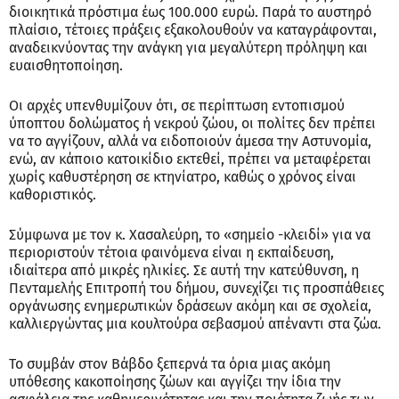
διοικητικά πρόστιμα έως 100.000 ευρώ. Παρά το αυστηρό
πλαίσιο, τέτοιες πράξεις εξακολουθούν να καταγράφονται,
αναδεικνύοντας την ανάγκη για μεγαλύτερη πρόληψη και
ευαισθητοποίηση.
Οι αρχές υπενθυμίζουν ότι, σε περίπτωση εντοπισμού
ύποπτου δολώματος ή νεκρού ζώου, οι πολίτες δεν πρέπει
να το αγγίζουν, αλλά να ειδοποιούν άμεσα την Αστυνομία,
ενώ, αν κάποιο κατοικίδιο εκτεθεί, πρέπει να μεταφέρεται
χωρίς καθυστέρηση σε κτηνίατρο, καθώς ο χρόνος είναι
καθοριστικός.
Σύμφωνα με τον κ. Χασαλεύρη, το «σημείο -κλειδί» για να
περιοριστούν τέτοια φαινόμενα είναι η εκπαίδευση,
ιδιαίτερα από μικρές ηλικίες. Σε αυτή την κατεύθυνση, η
Πενταμελής Επιτροπή του δήμου, συνεχίζει τις προσπάθειες
οργάνωσης ενημερωτικών δράσεων ακόμη και σε σχολεία,
καλλιεργώντας μια κουλτούρα σεβασμού απέναντι στα ζώα.
Το συμβάν στον Βάβδο ξεπερνά τα όρια μιας ακόμη
υπόθεσης κακοποίησης ζώων και αγγίζει την ίδια την