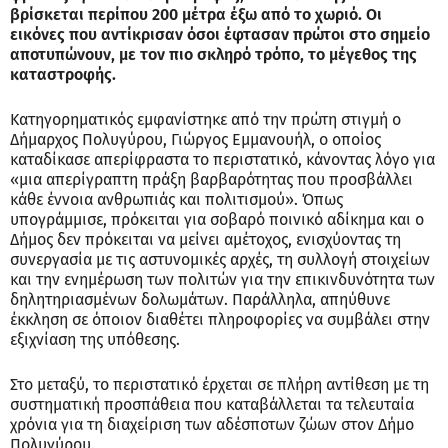
βρίσκεται περίπου 200 μέτρα έξω από το χωριό. Οι
εικόνες που αντίκρισαν όσοι έφτασαν πρώτοι στο σημείο
αποτυπώνουν, με τον πιο σκληρό τρόπο, το μέγεθος της
καταστροφής.
Κατηγορηματικός εμφανίστηκε από την πρώτη στιγμή ο
Δήμαρχος Πολυγύρου, Γιώργος Εμμανουήλ, ο οποίος
καταδίκασε απερίφραστα το περιστατικό, κάνοντας λόγο για
«μια απερίγραπτη πράξη βαρβαρότητας που προσβάλλει
κάθε έννοια ανθρωπιάς και πολιτισμού». Όπως
υπογράμμισε, πρόκειται για σοβαρό ποινικό αδίκημα και ο
Δήμος δεν πρόκειται να μείνει αμέτοχος, ενισχύοντας τη
συνεργασία με τις αστυνομικές αρχές, τη συλλογή στοιχείων
και την ενημέρωση των πολιτών για την επικινδυνότητα των
δηλητηριασμένων δολωμάτων. Παράλληλα, απηύθυνε
έκκληση σε όποιον διαθέτει πληροφορίες να συμβάλει στην
εξιχνίαση της υπόθεσης.
Στο μεταξύ, το περιστατικό έρχεται σε πλήρη αντίθεση με τη
συστηματική προσπάθεια που καταβάλλεται τα τελευταία
χρόνια για τη διαχείριση των αδέσποτων ζώων στον Δήμο
Πολυγύρου.