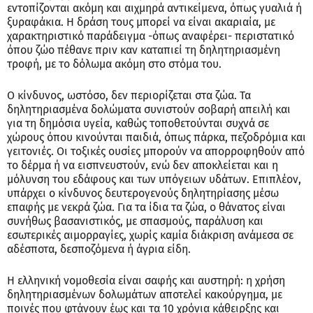
εντοπίζονται ακόμη και αιχμηρά αντικείμενα, όπως γυαλιά ή
ξυραφάκια. Η δράση τους μπορεί να είναι ακαριαία, με
χαρακτηριστικό παράδειγμα -όπως αναφέρει- περιστατικό
όπου ζώο πέθανε πριν καν καταπιεί τη δηλητηριασμένη
τροφή, με το δόλωμα ακόμη στο στόμα του.
Ο κίνδυνος, ωστόσο, δεν περιορίζεται στα ζώα. Τα
δηλητηριασμένα δολώματα συνιστούν σοβαρή απειλή και
για τη δημόσια υγεία, καθώς τοποθετούνται συχνά σε
χώρους όπου κινούνται παιδιά, όπως πάρκα, πεζοδρόμια και
γειτονιές. Οι τοξικές ουσίες μπορούν να απορροφηθούν από
το δέρμα ή να εισπνευστούν, ενώ δεν αποκλείεται και η
μόλυνση του εδάφους και των υπόγειων υδάτων. Επιπλέον,
υπάρχει ο κίνδυνος δευτερογενούς δηλητηρίασης μέσω
επαφής με νεκρά ζώα. Για τα ίδια τα ζώα, ο θάνατος είναι
συνήθως βασανιστικός, με σπασμούς, παράλυση και
εσωτερικές αιμορραγίες, χωρίς καμία διάκριση ανάμεσα σε
αδέσποτα, δεσποζόμενα ή άγρια είδη.
Η ελληνική νομοθεσία είναι σαφής και αυστηρή: η χρήση
δηλητηριασμένων δολωμάτων αποτελεί κακούργημα, με
ποινές που φτάνουν έως και τα 10 χρόνια κάθειρξης και