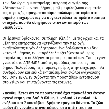
Την ίδια ώρα, η Πενταμελής Επιτροπή Διαχείρισης
Αδέσποτων Ζώων του δήμου, μαζί με φιλοζωικά σωματεία
της περιοχής,
πραγματοποίησε πολύωρη αυτοψία στο
σημείο, επιχειρώντας να συγκεντρώσει τα πρώτα κρίσιμα
στοιχεία που θα οδηγήσουν στον εντοπισμό των
υπευθύνων.
Οι έρευνες βρίσκονται σε πλήρη εξέλιξη, με τις αρχές και τα
μέλη της επιτροπής να «χτενίζουν» την περιοχή,
αναζητώντας τυχόν δηλητηριασμένα δολώματα που δεν
καταναλώθηκαν, ενώ παράλληλα εξετάζονται κάμερες
ασφαλείας και συλλέγονται μαρτυρίες κατοίκων. Όπως έγινε
γνωστό στο ΑΠΕ-ΜΠΕ από τις αρμόδιες υπηρεσίες του
δήμου Πολυγύρου, τις επόμενες ημέρες στην επιχείρηση θα
συνδράμουν και ειδικά εκπαιδευμένοι σκύλοι ανίχνευσης
του ΟΦΥΠΕΚΑ, ενισχύοντας την προσπάθεια εντοπισμού
στοιχείων και επιταχύνοντας τις έρευνες.
Υπενθυμίζεται ότι το περιστατικό έχει προκαλέσει έντονη
αγανάκτηση και βαθιά θλίψη. Συνολικά 21 σκυλιά -14
ενήλικα και 7 κουτάβια- βρήκαν τραγικό θάνατο. Τα ζώα
φρόντιζε γυναίκα κτηνοτρόφος, στο σπίτι της που