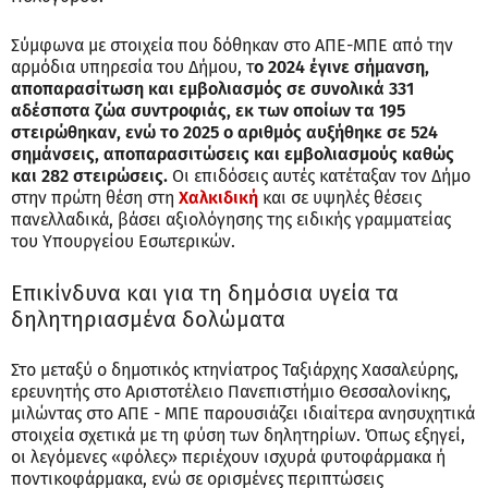
Σύμφωνα με στοιχεία που δόθηκαν στο ΑΠΕ-ΜΠΕ από την
αρμόδια υπηρεσία του Δήμου, τ
ο 2024 έγινε σήμανση,
αποπαρασίτωση και εμβολιασμός σε συνολικά 331
αδέσποτα ζώα συντροφιάς, εκ των οποίων τα 195
στειρώθηκαν, ενώ το 2025 ο αριθμός αυξήθηκε σε 524
σημάνσεις, αποπαρασιτώσεις και εμβολιασμούς καθώς
και 282 στειρώσεις.
Οι επιδόσεις αυτές κατέταξαν τον Δήμο
στην πρώτη θέση στη
Χαλκιδική
και σε υψηλές θέσεις
πανελλαδικά, βάσει αξιολόγησης της ειδικής γραμματείας
του Υπουργείου Εσωτερικών.
Επικίνδυνα και για τη δημόσια υγεία τα
δηλητηριασμένα δολώματα
Στο μεταξύ ο δημοτικός κτηνίατρος Ταξιάρχης Χασαλεύρης,
ερευνητής στο Αριστοτέλειο Πανεπιστήμιο Θεσσαλονίκης,
μιλώντας στο ΑΠΕ - ΜΠΕ παρουσιάζει ιδιαίτερα ανησυχητικά
στοιχεία σχετικά με τη φύση των δηλητηρίων. Όπως εξηγεί,
οι λεγόμενες «φόλες» περιέχουν ισχυρά φυτοφάρμακα ή
ποντικοφάρμακα, ενώ σε ορισμένες περιπτώσεις