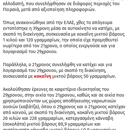
αλλοδαπή, που συνελήφθησαν σε διάφορες περιοχές του
Πειραιά, μετά από αξιοποίηση πληροφοριών.
Όπως ανακοινώθηκε από την ΕΛΑΣ, χθες το απόγευμα
εντοπίστηκε η 39χρονη μέσα σε αυτοκίνητο να κατέχει, με
σκοπό τη διακίνηση, συσκευασία με κοκαΐνη μικτού βάρους
1 κιλού και 120 γραμμαρίων, την οποία είχε προμηθευτεί
νωρίτερα από τον 21χρονο, ο οποίος ενεργούσε και για
λογαριασμό του 29χρονου.
Παράλληλα, ο 21χρονος συνελήφθη να κατέχει και για
λογαριασμό του 29χρονου, με σκοπό τη διακίνηση,
συσκευασία με
κοκαΐνη
μικτού βάρους 50 γραμμαρίων.
Ακολούθησαν έρευνες σε καφετέρια ιδιοκτησίας του
29χρονου, στην οικία του 21χρονου, καθώς και σε οικία που
χρησιμοποιούνταν ως χώρος αποθήκευσης ναρκωτικών
ουσιών (καβάτζα), όπου ο 29χρονος και ο 21χρονος κατείχαν
από κοινού, με σκοπό τη διακίνηση, κοκαΐνη μικτού βάρους
26 κιλών και 228 γραμμαρίων, κατεργασμένη κάνναβη
(σοκολάτα) μικτού βάρους 80,9 γραμμαρίων και
ακατέργαστη κάνναβη μικτού βάρους 40,9 γραμμαρίων.