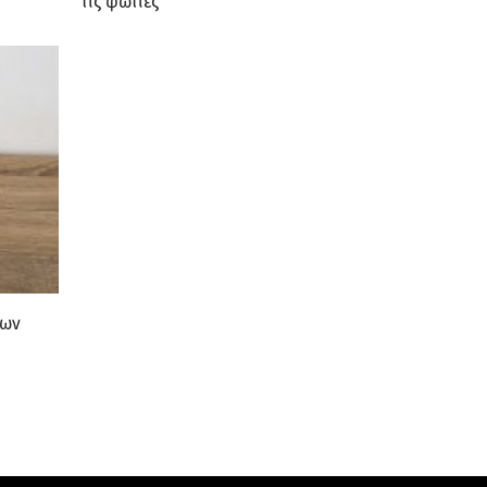
τις φωτιές
νων