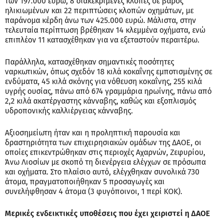
των 197.000 ευρώ, 8 διακεκριμένες κλοπές σε βάρος
ηλικιωμένων και 22 περιπτώσεις κλοπών οχημάτων, με
παράνομα κέρδη άνω των 425.000 ευρώ. Μάλιστα, στην
τελευταία περίπτωση βρέθηκαν 14 κλεμμένα οχήματα, ενώ
επιπλέον 11 κατασχέθηκαν για να εξεταστούν περαιτέρω.
Παράλληλα, κατασχέθηκαν σημαντικές ποσότητες
ναρκωτικών, όπως σχεδόν 18 κιλά κοκαΐνης εμποτισμένης σε
ενδύματα, 45 κιλά σκόνης για νόθευση κοκαΐνης, 255 κιλά
υγρής ουσίας, πάνω από 674 γραμμάρια ηρωίνης, πάνω από
2,2 κιλά ακατέργαστης κάνναβης, καθώς και εξοπλισμός
υδροπονικής καλλιέργειας κάνναβης.
Αξιοσημείωτη ήταν και η προληπτική παρουσία και
δραστηριότητα των επιχειρησιακών ομάδων της ΔΑΟΕ, οι
οποίες επικεντρώθηκαν στις περιοχές Αχαρνών, Ζεφυρίου,
Άνω Λιοσίων με σκοπό τη διενέργεια ελέγχων σε πρόσωπα
και οχήματα. Στο πλαίσιο αυτό, ελέγχθηκαν συνολικά 730
άτομα, πραγματοποιήθηκαν 5 προσαγωγές και
συνελήφθησαν 4 άτομα (3 φυγόποινοι, 1 περί ΚΟΚ).
Μερικές ενδεικτικές υποθέσεις που έχει χειριστεί η ΔΑΟΕ