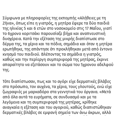
Σύμφωνα με πληροφορίες της εκπομπής «Αλήθειες με τη
Ζήνα», όπως είπε η γιατρός, η μητέρα έφερε τα δύο παιδιά
της ηλικίας 5 και 6 ετών στο νοσοκομείο στις 17 Μαΐου, γιατί
το 6χρονο κοριτσάκι παρουσίαζε βήχα και αναπνευστική
δυσχέρεια. Κατά την εξέταση της μικρής διαπίστωσε στο
δέρμα της, τα χέρια και τα πόδια, σημάδια και όταν η μητέρα
ερωτήθηκε, της απάντησε ότι προκλήθηκαν μετά από έντονο
κνησμό του παιδιού. Βλέποντας τα σημάδια η γιατρός,
καθώς και την περίεργη συμπεριφορά της μητέρας, έκρινε
απαραίτητο να εξετάσουν και το σώμα του 5χρονου αδελφού
της.
Τότε διαπίστωσαν, πως και το αγόρι είχε δερματικές βλάβες
στο πρόσωπο, τον αυχένα, τα χέρια, τους γλουτούς, ενώ είχε
ζωγραφιές με μαρκαδόρο στα γεννητικά του όργανα. «Μετά
από όλα αυτά τα ευρήματα, σε συνδυασμό και με τα
λεγόμενα και τη συμπεριφορά της μητέρας, κρίθηκε
αναγκαία η εξέταση και του αγοριού, καθώς διαπιστώθηκαν
δερματικές βλάβες σε εμφανή σημεία των άνω άκρων, αλλά