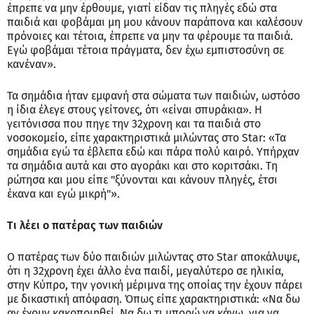
έπρεπε να μην έρθουμε, γιατί είδαν τις πληγές εδώ στα
παιδιά και φοβάμαι μη μου κάνουν παράπονα και καλέσουν
πρόνοιες και τέτοια, έπρεπε να μην τα φέρουμε τα παιδιά.
Εγώ φοβάμαι τέτοια πράγματα, δεν έχω εμπιστοσύνη σε
κανέναν».
Τα σημάδια ήταν εμφανή στα σώματα των παιδιών, ωστόσο
η ίδια έλεγε στους γείτονες, ότι «είναι σπυράκια». Η
γειτόνισσα που πηγε την 32χρονη και τα παιδιά στο
νοσοκομείο, είπε χαρακτηριστικά μιλώντας στο Star: «Τα
σημάδια εγώ τα έβλεπα εδώ και πάρα πολύ καιρό. Υπήρχαν
τα σημάδια αυτά και στο αγοράκι και στο κοριτσάκι. Τη
ρώτησα και μου είπε "ξύνονται και κάνουν πληγές, έτσι
έκανα και εγώ μικρή"».
Tι λέει ο πατέρας των παιδιών
Ο πατέρας των δύο παιδιών μιλώντας στο Star αποκάλυψε,
ότι η 32χρονη έχει άλλο ένα παιδί, μεγαλύτερο σε ηλικία,
στην Κύπρο, την γονική μέριμνα της οποίας την έχουν πάρει
με δικαστική απόφαση. Όπως είπε χαρακτηριστικά: «Να δω
αν έχουν κακοποιηθεί. Να δω τι μπορώ να κάνω, για να