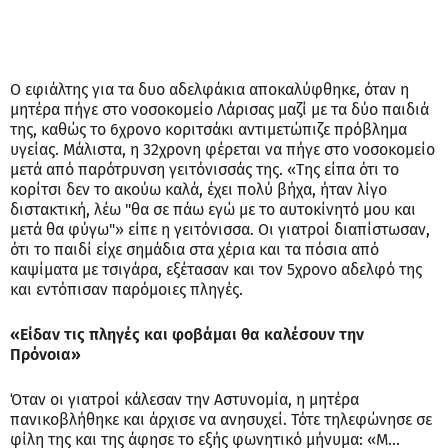
Ο εφιάλτης για τα δυο αδελφάκια αποκαλύφθηκε, όταν η
μητέρα πήγε στο νοσοκομείο Λάρισας μαζί με τα δύο παιδιά
της, καθώς το 6χρονο κοριτσάκι αντιμετώπιζε πρόβλημα
υγείας. Μάλιστα, η 32χρονη φέρεται να πήγε στο νοσοκομείο
μετά από παρότρυνση γειτόνισσάς της. «Της είπα ότι το
κορίτσι δεν το ακούω καλά, έχει πολύ βήχα, ήταν λίγο
διστακτική, λέω "θα σε πάω εγώ με το αυτοκίνητό μου και
μετά θα φύγω"» είπε η γειτόνισσα. Οι γιατροί διαπίστωσαν,
ότι το παιδί είχε σημάδια στα χέρια και τα πόσια από
καψίματα με τσιγάρα, εξέτασαν και τον 5χρονο αδελφό της
και εντόπισαν παρόμοιες πληγές.
«Είδαν τις πληγές και φοβάμαι θα καλέσουν την
Πρόνοια»
Όταν οι γιατροί κάλεσαν την Αστυνομία, η μητέρα
πανικοβλήθηκε και άρχισε να ανησυχεί. Τότε τηλεφώνησε σε
φίλη της και της άφησε το εξής φωνητικό μήνυμα: «Μ...