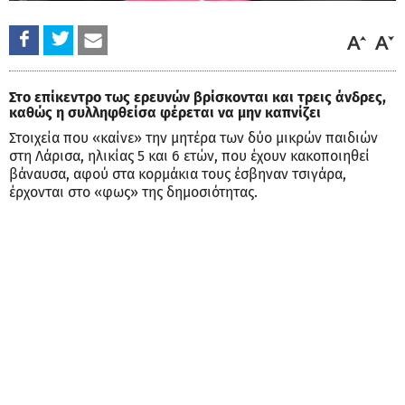
Στο επίκεντρο τως ερευνών βρίσκονται και τρεις άνδρες,
καθώς η συλληφθείσα φέρεται να μην καπνίζει
Στοιχεία που «καίνε» την μητέρα των δύο μικρών παιδιών
στη Λάρισα, ηλικίας 5 και 6 ετών, που έχουν κακοποιηθεί
βάναυσα, αφού στα κορμάκια τους έσβηναν τσιγάρα,
έρχονται στο «φως» της δημοσιότητας.