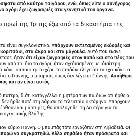
όσφατα από καύτρα τσιγάρου, ενώ, όπως είπε ο συνήγορος
νο αγόρι έχει ζωγραφιές στα γεννητικά του όργανα.
το πρωί της Τρίτης έξω από τα δικαστήρια της
τα είναι συγκλονιστικά.
Υπάρχουν εκτεταμένες εκδορές και
 κοριτσάκι, στα άκρα και στα μάγουλα
. Αυτό που έκανε
ξέτασε,
ήταν ότι είχαν ζωγραφιές στον ποπό και στο πέος του
υν από το ίδιο το αγόρι, ήταν σχεδιασμένες με ιδιαίτερη
 κάνει κάποιο τρίτο χέρι. Το παιδάκι έλεγε ότι τα έχει κάνει ο
ίπε ο Γιάννης, ο μπαμπάς όμως δεν λέγεται Γιάννης.
Ασκήθηκε
ιος και αν είναι αυτός.
ό πατέρα, διότι καταγγέλλει η μητέρα των παιδιών ότι ήρθε ο
 δεν ήρθε ποτέ στη Λάρισα το τελευταίο οκτάμηνο. Υπάρχουν
α έρθουν και μάρτυρες, θα απολογηθεί τη Δευτέρα για τα
ικογενειακής βλάβης.
ον κύριο Γιάννη. Ο μπαμπάς τότε εργαζόταν στη Λιβαδειά.
Οι
 μπορώ να συγκρατηθώ. Άλλα σημάδια ήταν πρόσφατα και