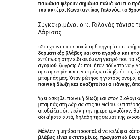
παιδάκια φέρουν σημάδια παλιά και πιο πρ
του πατέρα, Κωνσταντίνος Γαλανός, το 5χρο
Συγκεκριμένα, ο κ. Γαλανός τόνισε 
Λάρισας:
«Στα χρόνια που ασκώ τη δικηγορία τα ευρήμα
δερματικές βλάβες και στο αγοράκι και στο
εντύπωση στην ειδικευόμενη γιατρό που τα ε
αγοριού
, ζωγραφιές που ήταν αδύνατο να γίνο
ομοιομορφία και η γιατρός κατέληξε ότι τις έχει
μπαμπάς μας. Όταν ρώτησε η γιατρός όνομα, ε
ποινική δίωξη και αναζητείται ο Γιάννης, όπο
Έχει ασκηθεί ποινική δίωξη και στον βιολογικ
μπαμπάς στη Λάρισα στις 10 Μαΐου. Ο πατέρας
αποδείξεις ότι εκείνη την ημέρα εργαζόταν, θ
αδικήματα αυτά, δηλαδή της σωματικής ενδοο
Μάλλον η μητέρα προσπαθεί να καλύψει κάποι
βλάβες είναι εκτεταμένες, πραγματικά δεν