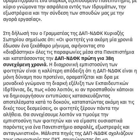
οραματιζόμαστε ένα διαρκώς εξελισσόμενο Πανεπιστήμιο, με
κύριο γνώμονα την ασφάλεια εντός των Ιδρυμάτων, την
εξωστρέφεια και την σύνδεση των σπουδών μας με την
αγορά εργασίας».
Στη δήλωσή του ο Γραμματέας της ΔΑΠ-ΝΔΦΚ Κυριαζής
Σωτηρίου σημείωσε ότι: «Οι φοιτητές για ακόμη μία χρονιά
έδωσαν ένα ξεκάθαρο μήνυμα, αφήνοντας στο
«διαβάστηκε» όλες τις παραφωνίες μέσα στα Πανεπιστήμια
και κατατάσσοντας την
ΔΑΠ-ΝΔΦΚ πρώτη για 38η
συνεχόμενη χρονιά.
Η διαχρονική εμπιστοσύνη των
φοιτητών είναι η καλύτερη απόδειξη ότι η ΔΑΠ-ΝΔΦΚ είναι η
μόνη δύναμη που προτείνει, οραματίζεται και δρα με
μοναδικό γνώμονα τη διαρκή εξέλιξη των Εκπαιδευτικών
ΙδρΤόνισε, δε, πως «όσο λοιπόν, κι αν προσπαθούν κάποιοι
να δημιουργήσουν εντυπώσεις κατασκευάζοντας
αποτελέσματα κατά το δοκούν, καταπατώντας ακόμη και τις
δικές τους δεσμεύσεις, οι φοιτητές ξέρουν πάντα την
αλήθεια. Θα συνεχίσουμε λοιπόν να τιμούμε την
εμπιστοσύνη των φοιτητών και να είμαστε ουσιαστικά
παρόντες για ένα Πανεπιστήμιο ασφαλές, εξωστρεφές και
ανταγωνιστικό». Μάλιστα πηγές της ΔΑΠ-ΝΔΦΚ σχολιάζουν
τους ισχυρισμούς της ΠΚΣ, σημειώνοντας ότι «η