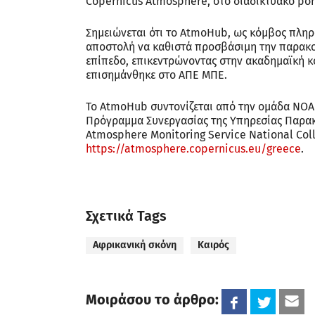
Copernicus Atmosphere, στο διαδικτυακό po
Σημειώνεται ότι τo AtmoHub, ως κόμβος πληρ
αποστολή να καθιστά προσβάσιμη την παρακο
επίπεδο, επικεντρώνοντας στην ακαδημαϊκή κο
επισημάνθηκε στο ΑΠΕ ΜΠΕ.
Το AtmoHub συντονίζεται από την ομάδα NOA 
Πρόγραμμα Συνεργασίας της Υπηρεσίας Παρα
Atmosphere Monitoring Service National Co
https://atmosphere.copernicus.eu/greece
.
Σχετικά Tags
Αφρικανική σκόνη
Καιρός
Μοιράσου το άρθρο: