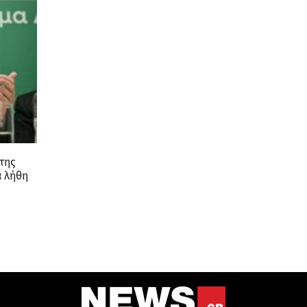
της
α λήθη