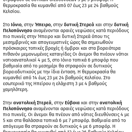
θερμοκρασία θα κυμανθεί από 07 έως 23 με 24 βαθμούς
Κελσίου.
Στο
Ιόνιο
, στην
Ήπειρο
, στην
δυτική Στερεά
και στην
δυτική
Πελοπόννησο
αναμένονται αραιές νεφώσεις κατά περιόδους
πιο πυκνές στην Ήπειρο και δυτική Στερεά όπου τις
μεσημβρινές και απογευματινές ώρες θα σημειωθούν
πρόσκαιρες τοπικές βροχές ή όμβροι και στα βορειότερα
πιθανόν μεμονωμένες καταιγίδες Οι άνεμοι θα πνέουν νότιοι
νοτιοανατολικοί 4 με 5, στο Ιόνιο τοπικά 6 μποφόρ που
βαθμιαία από το μεσημέρι θα στραφούν σε δυτικούς
βορειοδυτικούς με την ίδια ένταση. Η θερμοκρασία θα
κυμανθεί από 14 έως 23 με 24 βαθμούς Κελσίου. Στο
εσωτερικό της Ηπείρου η ελάχιστη 3 με 4 βαθμούς
χαμηλότερη.
Στην
ανατολική Στερεά
, στην
Εύβοια
και στην
ανατολική
Πελοπόννησο
αναμένονται αραιές νεφώσεις κατά περιόδους
πιο πυκνές. Οι άνεμοι θα πνέουν από νότιες διευθύνσεις 4 με
5 και στα θαλάσσια τοπικά 6 με 7 μποφόρ. Βαθμιαία από το
απόγευμα θα στραφούν σε δυτικούς 4 με 6 μποφόρ. Η