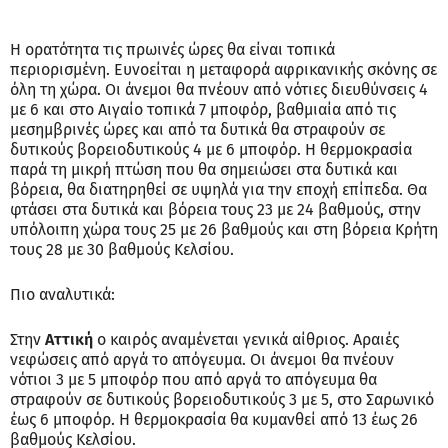
Η ορατότητα τις πρωινές ώρες θα είναι τοπικά
περιορισμένη. Ευνοείται η μεταφορά αφρικανικής σκόνης σε
όλη τη χώρα. Οι άνεμοι θα πνέουν από νότιες διευθύνσεις 4
με 6 και στο Αιγαίο τοπικά 7 μποφόρ, βαθμιαία από τις
μεσημβρινές ώρες και από τα δυτικά θα στραφούν σε
δυτικούς βορειοδυτικούς 4 με 6 μποφόρ. Η θερμοκρασία
παρά τη μικρή πτώση που θα σημειώσει στα δυτικά και
βόρεια, θα διατηρηθεί σε υψηλά για την εποχή επίπεδα. Θα
φτάσει στα δυτικά και βόρεια τους 23 με 24 βαθμούς, στην
υπόλοιπη χώρα τους 25 με 26 βαθμούς και στη βόρεια Κρήτη
τους 28 με 30 βαθμούς Κελσίου.
Πιο αναλυτικά:
Στην
Αττική
ο καιρός αναμένεται γενικά αίθριος. Αραιές
νεφώσεις από αργά το απόγευμα. Οι άνεμοι θα πνέουν
νότιοι 3 με 5 μποφόρ που από αργά το απόγευμα θα
στραφούν σε δυτικούς βορειοδυτικούς 3 με 5, στο Σαρωνικό
έως 6 μποφόρ. Η θερμοκρασία θα κυμανθεί από 13 έως 26
βαθμούς Κελσίου.