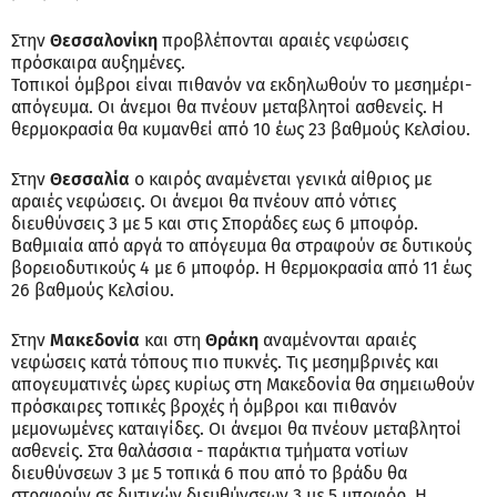
Στην
Θεσσαλονίκη
προβλέπονται αραιές νεφώσεις
πρόσκαιρα αυξημένες.
Τοπικοί όμβροι είναι πιθανόν να εκδηλωθούν το μεσημέρι-
απόγευμα. Οι άνεμοι θα πνέουν μεταβλητοί ασθενείς. Η
θερμοκρασία θα κυμανθεί από 10 έως 23 βαθμούς Κελσίου.
Στην
Θεσσαλία
ο καιρός αναμένεται γενικά αίθριος με
αραιές νεφώσεις. Οι άνεμοι θα πνέουν από νότιες
διευθύνσεις 3 με 5 και στις Σποράδες εως 6 μποφόρ.
Βαθμιαία από αργά το απόγευμα θα στραφούν σε δυτικούς
βορειοδυτικούς 4 με 6 μποφόρ. Η θερμοκρασία από 11 έως
26 βαθμούς Κελσίου.
Στην
Μακεδονία
και στη
Θράκη
αναμένονται αραιές
νεφώσεις κατά τόπους πιο πυκνές. Τις μεσημβρινές και
απογευματινές ώρες κυρίως στη Μακεδονία θα σημειωθούν
πρόσκαιρες τοπικές βροχές ή όμβροι και πιθανόν
μεμονωμένες καταιγίδες. Οι άνεμοι θα πνέουν μεταβλητοί
ασθενείς. Στα θαλάσσια - παράκτια τμήματα νοτίων
διευθύνσεων 3 με 5 τοπικά 6 που από το βράδυ θα
στραφούν σε δυτικών διευθύνσεων 3 με 5 μποφόρ. Η