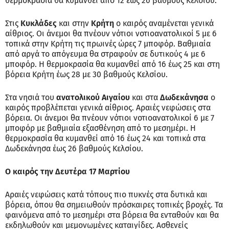
θερμοκρασία θα κυμανθεί από 12 έως 26 βαθμούς Κελσίου.
Στις
Κυκλάδες
και στην
Κρήτη
ο καιρός αναμένεται γενικά
αίθριος. Οι άνεμοι θα πνέουν νότιοι νοτιοανατολικοί 5 με 6
τοπικά στην Κρήτη τις πρωινές ώρες 7 μποφόρ. Βαθμιαία
από αργά το απόγευμα θα στραφούν σε δυτικούς 4 με 6
μποφόρ. Η θερμοκρασία θα κυμανθεί από 16 έως 25 και στη
βόρεια Κρήτη έως 28 με 30 βαθμούς Κελσίου.
Στα νησιά του
ανατολικού Αιγαίου
και στα
Δωδεκάνησα
ο
καιρός προβλέπεται γενικά αίθριος. Αραιές νεφώσεις στα
βόρεια. Οι άνεμοι θα πνέουν νότιοι νοτιοανατολικοί 6 με 7
μποφόρ με βαθμιαία εξασθένηση από το μεσημέρι. Η
θερμοκρασία θα κυμανθεί από 16 έως 24 και τοπικά στα
Δωδεκάνησα έως 26 βαθμούς Κελσίου.
Ο καιρός την Δευτέρα 17 Μαρτίου
Αραιές νεφώσεις κατά τόπους πιο πυκνές στα δυτικά και
βόρεια, όπου θα σημειωθούν πρόσκαιρες τοπικές βροχές. Τα
φαινόμενα από το μεσημέρι στα βόρεια θα ενταθούν και θα
εκδηλωθούν και μεμονωμένες καταιγίδες. Ασθενείς