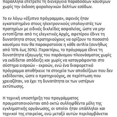
παράλληλα επέτρεπε τη διενέργεια παραδόσεων καυσίμων
χωρίς την έκδοση φορολογικών δελτίων εσόδων.
Το εν λόγω «έξυπνο πρόγραμμα», αφενός ήταν
εγκατεστημένο στους ηλεκτρονικούς υπολογιστές των
πρατηρίων με ειδικές δικλείδες ασφαλείας, ώστε να μην
εντοπίζεται από τις ελεγκτικές Αρχές, αφετέρου έδινε τη
δυνατότητα στους πρατηριούχους να ορίζουν το ποσοστό
καυσίμου που θα παρακρατούσε η κάθε αντλία (συνήθως
από 10% έως 30%). Περαιτέρω, το πρόγραμμα έδινε τη
δυνατότητα εξαγωγής του παράνομου πλεονάσματος χωρίς
να εκδίδεται απόδειξη και χωρίς να καταγράφονται στο
σύστημα εισροών - εκροών, ενώ ένα διαφορετικό
πρόγραμμα αποθήκευε τα στοιχεία των αποδείξεων που δεν
εκδίδονταν, ώστε ο πρατηριούχος, σε περίπτωση που
χρειαζόταν, να έχει τη δυνατότητα εκ των υστέρων
εκτύπωσης.
Η τεχνική υποστήριξη του προγράμματος
πραγματοποιούνταν από οκτώ συλληφθέντα μέλη της
εγκληματικής οργάνωσης, οι οποίοι ήταν υπάλληλοι και
τεχνικοί της εταιρείας, ενώ μεταξύ αυτών περιλαμβάνεται