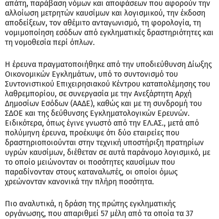
απάτη, παράβαση νόμων και αποφάσεων που αφορούν την
αλλοίωση μετρητών καυσίμων και λογισμικού, την έκδοση
αποδείξεων, τον αθέμιτο ανταγωνισμό, τη φορολογία, τη
νομιμοποίηση εσόδων από εγκληματικές δραστηριότητες και
τη νομοθεσία περί όπλων.
Η έρευνα πραγματοποιήθηκε από την υποδιεύθυνση Δίωξης
Οικονομικών Εγκλημάτων, υπό το συντονισμό του
Συντονιστικού Επιχειρησιακού Κέντρου καταπολέμησης του
λαθρεμπορίου, σε συνεργασία με την Ανεξάρτητη Αρχή
Δημοσίων Εσόδων (ΑΑΔΕ), καθώς και με τη συνδρομή του
ΣΔΟΕ και της δεύθυνσης Εγκληματολογικών Ερευνών.
Ειδικότερα, όπως έγινε γνωστό από την ΕΛ.ΑΣ., μετά από
πολύμηνη έρευνα, προέκυψε ότι δύο εταιρείες που
δραστηριοποιούνται στην τεχνική υποστήριξη πρατηρίων
υγρών καυσίμων, διέθεταν σε αυτά παράνομο λογισμικό, με
το οποίο μειώνονταν οι ποσότητες καυσίμων που
παραδίνονταν στους καταναλωτές, οι οποίοι όμως
χρεώνονταν κανονικά την πλήρη ποσότητα.
Πιο αναλυτικά, η δράση της πρώτης εγκληματικής
οργάνωσης, που απαριθμεί 57 μέλη από τα οποία τα 37