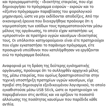
και προγραμματιστής - ιδιοκτήτης εταιρείας, που είχε
δημιουργήσει το πρόγραμμα εισροών - εκροών και το
«έξυπνο πρόγραμμα» παραβίασης του φορολογικού
μηχανισμού, ώστε να μην εκδίδονται αποδείξεις. Από την
οικονομική έρευνα που διενεργήθηκε προέκυψε ότι η
νομιμοποίηση των εσόδων τους πραγματοποιούνταν μέσω
μέλους της οργάνωσης, το οποίο είχαν καταστήσει ως
«μπροστινό» σε πρατήριο υγρών καυσίμων ιδιοκτησίας
τους. Οι υπόλοιποι κατηγορούμενοι είναι είτε πρατηριούχοι
που είχαν εγκαταστήσει το παράνομο πρόγραμμα, είτε
προσωρινά υπεύθυνοι που κατελήφθησαν να εργάζονται
ενώ το πρόγραμμα δούλευε.
Αναφορικά με τη δράση της δεύτερης εγκληματικής
οργάνωσης, προέκυψε ότι το συλληφθέν αρχηγικό μέλος
της, μέσω εταιρείας, που ομοίως δραστηριοποιείται στην
τεχνική υποστήριξη πρατηρίων υγρών καυσίμων, είχε
προβεί στη δημιουργία εξειδικευμένου λογισμικού, το οποίο
εγκαθιστούσε μέσω USB Stick, ώστε οι πρατηριούχοι να
παρεμβαίνουν στις αντλίες και να ορίζουν το ποσοστό
αλλοίωσης της ποσότητας καυσίμων που παρέδιδε κάθε
αντλία.