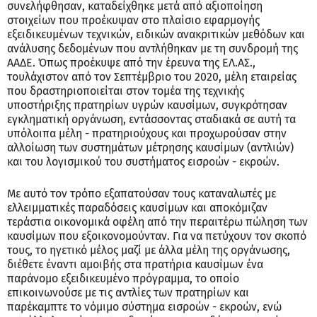
συνελήφθησαν, καταδείχθηκε μετά από αξιοποίηση
στοιχείων που προέκυψαν στο πλαίσιο εφαρμογής
εξειδικευμένων τεχνικών, ειδικών ανακριτικών μεθόδων και
ανάλυσης δεδομένων που αντλήθηκαν με τη συνδρομή της
ΑΑΔΕ. Όπως προέκυψε από την έρευνα της ΕΛ.ΑΣ.,
τουλάχιστον από τον Σεπτέμβριο του 2020, μέλη εταιρείας
που δραστηριοποιείται στον τομέα της τεχνικής
υποστήριξης πρατηρίων υγρών καυσίμων, συγκρότησαν
εγκληματική οργάνωση, εντάσσοντας σταδιακά σε αυτή τα
υπόλοιπα μέλη - πρατηριούχους και προχωρούσαν στην
αλλοίωση των συστημάτων μέτρησης καυσίμων (αντλιών)
και του λογισμικού του συστήματος εισροών - εκροών.
Με αυτό τον τρόπο εξαπατούσαν τους καταναλωτές με
ελλειμματικές παραδόσεις καυσίμων και αποκόμιζαν
τεράστια οικονομικά οφέλη από την περαιτέρω πώληση των
καυσίμων που εξοικονομούνταν. Για να πετύχουν τον σκοπό
τους, το ηγετικό μέλος μαζί με άλλα μέλη της οργάνωσης,
διέθετε έναντι αμοιβής στα πρατήρια καυσίμων ένα
παράνομο εξειδικευμένο πρόγραμμα, το οποίο
επικοινωνούσε με τις αντλίες των πρατηρίων και
παρέκαμπτε το νόμιμο σύστημα εισροών - εκροών, ενώ