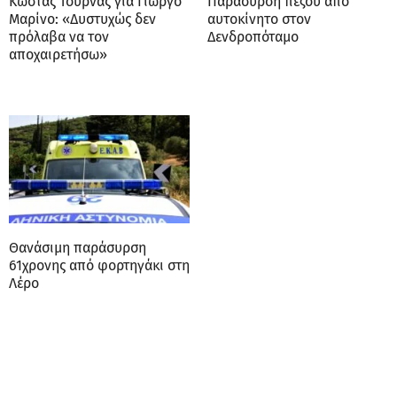
Κώστας Τουρνάς για Γιώργο
Παράσυρση πεζού από
Μαρίνο: «Δυστυχώς δεν
αυτοκίνητο στον
πρόλαβα να τον
Δενδροπόταμο
αποχαιρετήσω»
Θανάσιμη παράσυρση
61χρονης από φορτηγάκι στη
Λέρο