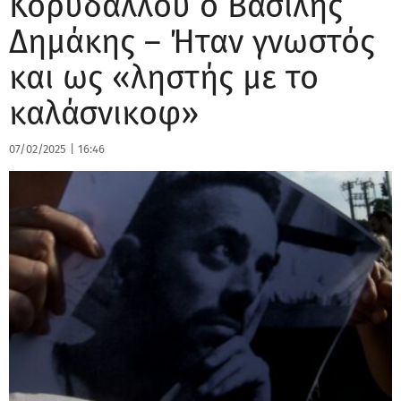
Κορυδαλλού ο Βασίλης
Δημάκης – Ήταν γνωστός
και ως «ληστής με το
καλάσνικοφ»
07/02/2025
|
16:46