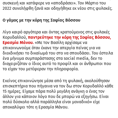
συσκευή και κατάφερε να «αποδράσει». Τον Μάρτιο του
2022 συνελήφθη ξανά και οδηγήθηκε εκ νέου στις φυλακές.
Ο γάμος με την κόρη της Σοφίας Βόσσου
Λίγο καιρό αργότερα και όντας κρατούμενος στις φυλακές
Κορυδαλλού,
παντρεύτηκε την κόρη της Σοφίας Βόσσου,
Ερασμία Μάνου.
«Με τον Βασίλη αρχίσαμε να
επικοινωνούμε όταν έκανε την απεργία πείνας για να
διεκδικήσει το δικαίωμά του στο να σπουδάσει. Του έστειλα
ένα μήνυμα συμπαράστασης στα social media, δεν το
διαχειριζόταν ο ίδιος αυτό το προφίλ και οι άνθρωποι που
το είχαν του μετέφεραν την πληροφορία.
Εκείνος επικοινώνησε μέσα από τη φυλακή, ακολούθησαν
επισκεπτήρια που πήγαινα να τον δω στον Κορυδαλλό κάθε
15 ημέρες. Είχαμε πάρα πολύ μεγάλη ανάγκη ο ένας τον
άλλον για κάποιον λόγο που δε μπορώ να εξηγήσω. Είναι
πολύ δύσκολο αλλά παράλληλα είναι μοναδικό» είχε
αποκαλύψει τότε η Ερασμία Μάνου.