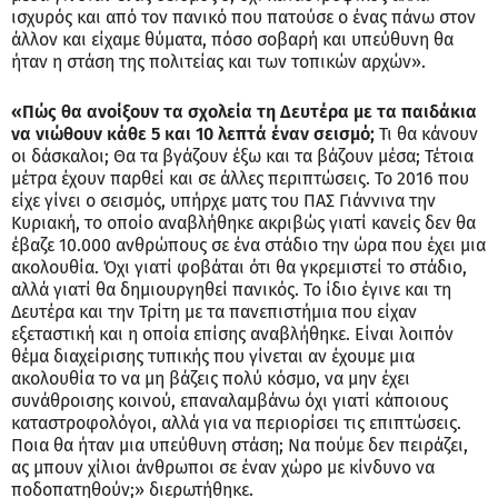
ισχυρός και από τον πανικό που πατούσε ο ένας πάνω στον
άλλον και είχαμε θύματα, πόσο σοβαρή και υπεύθυνη θα
ήταν η στάση της πολιτείας και των τοπικών αρχών».
«Πώς θα ανοίξουν τα σχολεία τη Δευτέρα με τα παιδάκια
να νιώθουν κάθε 5 και 10 λεπτά έναν σεισμό;
Τι θα κάνουν
οι δάσκαλοι; Θα τα βγάζουν έξω και τα βάζουν μέσα; Τέτοια
μέτρα έχουν παρθεί και σε άλλες περιπτώσεις. Το 2016 που
είχε γίνει ο σεισμός, υπήρχε ματς του ΠΑΣ Γιάννινα την
Κυριακή, το οποίο αναβλήθηκε ακριβώς γιατί κανείς δεν θα
έβαζε 10.000 ανθρώπους σε ένα στάδιο την ώρα που έχει μια
ακολουθία. Όχι γιατί φοβάται ότι θα γκρεμιστεί το στάδιο,
αλλά γιατί θα δημιουργηθεί πανικός. Το ίδιο έγινε και τη
Δευτέρα και την Τρίτη με τα πανεπιστήμια που είχαν
εξεταστική και η οποία επίσης αναβλήθηκε. Είναι λοιπόν
θέμα διαχείρισης τυπικής που γίνεται αν έχουμε μια
ακολουθία το να μη βάζεις πολύ κόσμο, να μην έχει
συνάθροισης κοινού, επαναλαμβάνω όχι γιατί κάποιους
καταστροφολόγοι, αλλά για να περιορίσει τις επιπτώσεις.
Ποια θα ήταν μια υπεύθυνη στάση; Να πούμε δεν πειράζει,
ας μπουν χίλιοι άνθρωποι σε έναν χώρο με κίνδυνο να
ποδοπατηθούν;» διερωτήθηκε.