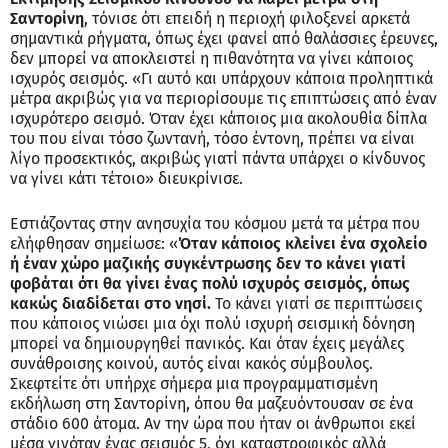
Σαντορίνη
, τόνισε ότι επειδή η περιοχή φιλοξενεί αρκετά
σημαντικά ρήγματα, όπως έχει φανεί από θαλάσσιες έρευνες,
δεν μπορεί να αποκλειστεί η πιθανότητα να γίνει κάποιος
ισχυρός σεισμός. «Γι αυτό και υπάρχουν κάποια προληπτικά
μέτρα ακριβώς για να περιορίσουμε τις επιπτώσεις από έναν
ισχυρότερο σεισμό. Όταν έχει κάποιος μια ακολουθία δίπλα
του που είναι τόσο ζωντανή, τόσο έντονη, πρέπει να είναι
λίγο προσεκτικός, ακριβώς γιατί πάντα υπάρχει ο κίνδυνος
να γίνει κάτι τέτοιο» διευκρίνισε.
Εστιάζοντας στην ανησυχία του κόσμου μετά τα μέτρα που
ελήφθησαν σημείωσε: «
Όταν κάποιος κλείνει ένα σχολείο
ή έναν χώρο μαζικής συγκέντρωσης δεν το κάνει γιατί
φοβάται ότι θα γίνει ένας πολύ ισχυρός σεισμός, όπως
κακώς διαδίδεται στο νησί.
Το κάνει γιατί σε περιπτώσεις
που κάποιος νιώσει μια όχι πολύ ισχυρή σεισμική δόνηση
μπορεί να δημιουργηθεί πανικός. Και όταν έχεις μεγάλες
συνάθροισης κοινού, αυτός είναι κακός σύμβουλος.
Σκεφτείτε ότι υπήρχε σήμερα μια προγραμματισμένη
εκδήλωση στη Σαντορίνη, όπου θα μαζευόντουσαν σε ένα
στάδιο 600 άτομα. Αν την ώρα που ήταν οι άνθρωποι εκεί
μέσα γινόταν ένας σεισμός 5, όχι καταστροφικός αλλά