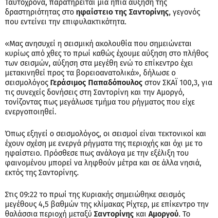
Ταυτόχρονα, παρατηρείται μια ήπια αύξηση της
δραστηριότητας στο
ηφαίστειο της Σαντορίνης
, γεγονός
που εντείνει την επιφυλακτικότητα.
«Μας ανησυχεί η σεισμική ακολουθία που σημειώνεται
κυρίως από χθες το πρωί καθώς έχουμε αύξηση στο πλήθος
των σεισμών, αύξηση στα μεγέθη ενώ το επίκεντρο έχει
μετακινηθεί προς τα βορειοανατολικά», δήλωσε ο
σεισμολόγος
Γεράσιμος Παπαδόπουλος
στον ΣΚΑΪ 100,3, για
τις συνεχείς δονήσεις στη Σαντορίνη και την Αμοργό,
τονίζοντας πως μεγάλωσε τμήμα του ρήγματος που είχε
ενεργοποιηθεί.
Όπως εξηγεί ο σεισμολόγος, οι σεισμοί είναι τεκτονικοί και
έχουν σχέση με ενεργά ρήγματα της περιοχής και όχι με το
ηφαίστειο. Πρόσθεσε πως ανάλογα με την εξέλιξη του
φαινομένου μπορεί να ληφθούν μέτρα και σε άλλα νησιά,
εκτός της Σαντορίνης.
Στις 09:22 το πρωί της Κυριακής σημειώθηκε σεισμός
μεγέθους 4,5 βαθμών της κλίμακας Ρίχτερ, με επίκεντρο την
θαλάσσια περιοχή μεταξύ
Σαντορίνης
και
Αμοργού
. Το