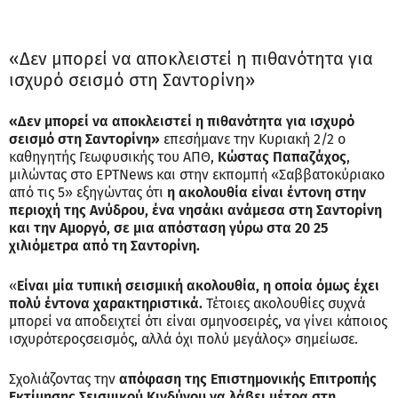
«Δεν μπορεί να αποκλειστεί η πιθανότητα για
ισχυρό σεισμό στη Σαντορίνη»
«Δεν μπορεί να αποκλειστεί η πιθανότητα για ισχυρό
σεισμό στη Σαντορίνη»
επεσήμανε την Κυριακή 2/2 ο
καθηγητής Γεωφυσικής του ΑΠΘ,
Κώστας Παπαζάχος
,
μιλώντας στο ΕΡΤNews και στην εκπομπή «Σαββατοκύριακο
από τις 5» εξηγώντας ότι
η ακολουθία είναι έντονη στην
περιοχή της Ανύδρου, ένα νησάκι ανάμεσα στη Σαντορίνη
και την Αμοργό, σε μια απόσταση γύρω στα 20 25
χιλιόμετρα από τη Σαντορίνη.
«
Είναι μία τυπική σεισμική ακολουθία, η οποία όμως έχει
πολύ έντονα χαρακτηριστικά.
Τέτοιες ακολουθίες συχνά
μπορεί να αποδειχτεί ότι είναι σμηνοσειρές, να γίνει κάποιος
ισχυρότεροςσεισμός, αλλά όχι πολύ μεγάλος» σημείωσε.
Σχολιάζοντας την
απόφαση της Επιστημονικής Επιτροπής
Εκτίμησης Σεισμικού Κινδύνου να λάβει μέτρα στη