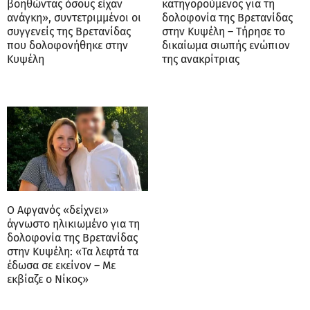
βοηθώντας όσους είχαν
κατηγορούμενος για τη
ανάγκη», συντετριμμένοι οι
δολοφονία της Βρετανίδας
συγγενείς της Βρετανίδας
στην Κυψέλη – Τήρησε το
που δολοφονήθηκε στην
δικαίωμα σιωπής ενώπιον
Κυψέλη
της ανακρίτριας
Ο Αφγανός «δείχνει»
άγνωστο ηλικιωμένο για τη
δολοφονία της Βρετανίδας
στην Κυψέλη: «Τα λεφτά τα
έδωσα σε εκείνον – Με
εκβίαζε ο Νίκος»