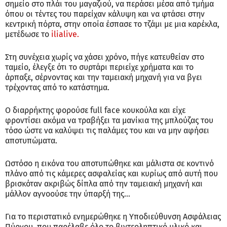
σημείο στο πλάι του μαγαζιού, να περάσει μέσα από τμήμα
όπου οι τέντες του παρείχαν κάλυψη και να φτάσει στην
κεντρική πόρτα, στην οποία έσπασε το τζάμι με μια καρέκλα,
μετέδωσε το
ilialive.
Στη συνέχεια χωρίς να χάσει χρόνο, πήγε κατευθείαν στο
ταμείο, έλεγξε ότι το συρτάρι περιείχε χρήματα και το
άρπαξε, σέρνοντας και την ταμειακή μηχανή για να βγει
τρέχοντας από το κατάστημα.
Ο διαρρήκτης φορούσε full face κουκούλα και είχε
φροντίσει ακόμα να τραβήξει τα μανίκια της μπλούζας του
τόσο ώστε να καλύψει τις παλάμες του και να μην αφήσει
αποτυπώματα.
Ωστόσο η εικόνα του αποτυπώθηκε και μάλιστα σε κοντινό
πλάνο από τις κάμερες ασφαλείας και κυρίως από αυτή που
βρισκόταν ακριβώς δίπλα από την ταμειακή μηχανή και
μάλλον αγνοούσε την ύπαρξή της…
Για το περιστατικό ενημερώθηκε η Υποδιεύθυνση Ασφάλειας
Πύργου, που παρέλαβε όλο το βιντεοληπτικό υλικό και