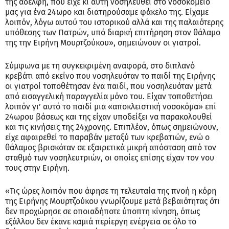
της αδελφή, που είχε κι αυτή νοσηλευθεί στο νοσοκομείο
μας για ένα 24ωρο και διατηρούσαμε φάκελο της. Είχαμε
λοιπόν, λόγω αυτού του ιστορικού αλλά και της παλαιότερης
υπόθεσης των Πατρών, υπό διαρκή επιτήρηση στον θάλαμο
της την Ειρήνη Μουρτζούκου», σημειώνουν οι γιατροί.
Σύμφωνα με τη συγκεκριμένη αναφορά, στο διπλανό
κρεβάτι από εκείνο που νοσηλευόταν το παιδί της Ειρήνης
οι γιατροί τοποθέτησαν ένα παιδί, που νοσηλευόταν μετά
από εισαγγελική παραγγελία μόνο του. Είχαν τοποθετήσει
λοιπόν γι’ αυτό το παιδί μια «αποκλειστική νοσοκόμα» επί
24ωρου βάσεως και της είχαν υποδείξει να παρακολουθεί
και τις κινήσεις της 24χρονης. Επιπλέον, όπως σημειώνουν,
είχε αφαιρεθεί το παραβάν μεταξύ των κρεβατιών, ενώ ο
θάλαμος βρισκόταν σε εξαιρετικά μικρή απόσταση από τον
σταθμό των νοσηλευτριών, οι οποίες επίσης είχαν τον νου
τους στην Ειρήνη.
«Τις ώρες λοιπόν που άφησε τη τελευταία της πνοή η κόρη
της Ειρήνης Μουρτζούκου γνωρίζουμε μετά βεβαιότητας ότι
δεν προχώρησε σε οποιαδήποτε ύποπτη κίνηση, όπως
εξάλλου δεν έκανε καμιά περίεργη ενέργεια σε όλο το