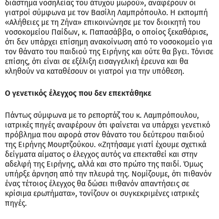
διάστημα νοσηλείας του άτυχου μωρού», αναφέρουν οι
γιατροί σύμφωνα με τον Βασίλη Λαμπρόπουλο. Η εκπομπή
«Αλήθειες με τη Ζήνα» επικοινώνησε με τον διοικητή του
νοσοκομείου Παίδων, κ. Παπασάββα, ο οποίος ξεκαθάρισε,
ότι δεν υπάρχει επίσημη ανακοίνωση από το νοσοκομείο για
τον θάνατο του παιδιού της Ειρήνης και ούτε θα βγει. Τόνισε
επίσης, ότι είναι σε εξέλιξη εισαγγελική έρευνα και θα
κληθούν να καταθέσουν οι γιατροί για την υπόθεση.
Ο γενετικός έλεγχος που δεν επεκτάθηκε
Πάντως σύμφωνα με το ρεπορτάζ του κ. Λαμπρόπουλου,
ιατρικές πηγές αναφέρουν ότι φαίνεται να υπάρχει γενετικό
πρόβλημα που αφορά στον θάνατο του δεύτερου παιδιού
της Ειρήνης Μουρτζούκου. «Ζητήσαμε γιατί έχουμε σχετικά
δείγματα αίματος ο έλεγχος αυτός να επεκταθεί και στην
αδελφή της Ειρήνης, αλλά και στο πρώτο της παιδί. Όμως
υπήρξε άρνηση από την πλευρά της. Νομίζουμε, ότι πιθανόν
ένας τέτοιος έλεγχος θα δώσει πιθανόν απαντήσεις σε
κρίσιμα ερωτήματα», τονίζουν οι συγκεκριμένες ιατρικές
πηγές.