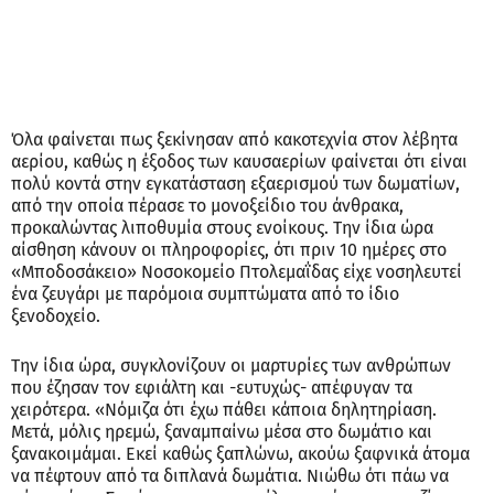
Όλα φαίνεται πως ξεκίνησαν από κακοτεχνία στον λέβητα
αερίου, καθώς η έξοδος των καυσαερίων φαίνεται ότι είναι
πολύ κοντά στην εγκατάσταση εξαερισμού των δωματίων,
από την οποία πέρασε το μονοξείδιο του άνθρακα,
προκαλώντας λιποθυμία στους ενοίκους. Την ίδια ώρα
αίσθηση κάνουν οι πληροφορίες, ότι πριν 10 ημέρες στο
«Μποδοσάκειο» Νοσοκομείο Πτολεμαΐδας είχε νοσηλευτεί
ένα ζευγάρι με παρόμοια συμπτώματα από το ίδιο
ξενοδοχείο.
Την ίδια ώρα, συγκλονίζουν οι μαρτυρίες των ανθρώπων
που έζησαν τον εφιάλτη και -ευτυχώς- απέφυγαν τα
χειρότερα. «Νόμιζα ότι έχω πάθει κάποια δηλητηρίαση.
Μετά, μόλις ηρεμώ, ξαναμπαίνω μέσα στο δωμάτιο και
ξανακοιμάμαι. Εκεί καθώς ξαπλώνω, ακούω ξαφνικά άτομα
να πέφτουν από τα διπλανά δωμάτια. Νιώθω ότι πάω να