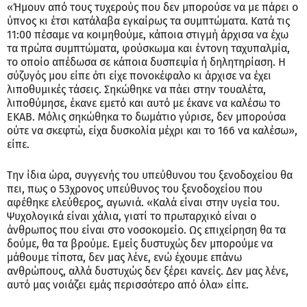
«Ήμουν από τους τυχερούς που δεν μπορούσε να με πάρει ο
ύπνος κι έτσι κατάλαβα εγκαίρως τα συμπτώματα. Κατά τις
11:00 πέσαμε να κοιμηθούμε, κάποια στιγμή άρχισα να έχω
τα πρώτα συμπτώματα, φούσκωμα και έντονη ταχυπαλμία,
το οποίο απέδωσα σε κάποια δυσπεψία ή δηλητηρίαση. Η
σύζυγός μου είπε ότι είχε πονοκέφαλο κι άρχισε να έχει
λιποθυμικές τάσεις. Σηκώθηκε να πάει στην τουαλέτα,
λιποθύμησε, έκανε εμετό και αυτό με έκανε να καλέσω το
ΕΚΑΒ. Μόλις σηκώθηκα το δωμάτιο γύρισε, δεν μπορούσα
ούτε να σκεφτώ, είχα δυσκολία μέχρι και το 166 να καλέσω»,
είπε.
Την ίδια ώρα, συγγενής του υπεύθυνου του ξενοδοχείου θα
πει, πως ο 53χρονος υπεύθυνος του ξενοδοχείου που
αφέθηκε ελεύθερος, αγωνιά. «Καλά είναι στην υγεία του.
Ψυχολογικά είναι χάλια, γιατί το πρωταρχικό είναι ο
άνθρωπος που είναι στο νοσοκομείο. Ως επιχείρηση θα τα
δούμε, θα τα βρούμε. Εμείς δυστυχώς δεν μπορούμε να
μάθουμε τίποτα, δεν μας λένε, ενώ έχουμε επάνω
ανθρώπους, αλλά δυστυχώς δεν ξέρει κανείς. Δεν μας λένε,
αυτό μας νοιάζει εμάς περισσότερο από όλα» είπε.