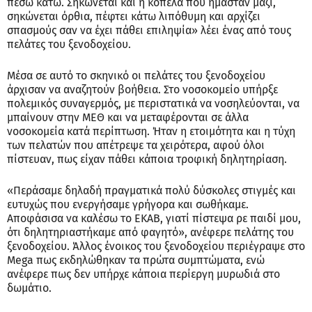
πέσω κάτω. Σηκώνεται και η κοπέλα που ήμασταν μαζί,
σηκώνεται όρθια, πέφτει κάτω λιπόθυμη και αρχίζει
σπασμούς σαν να έχει πάθει επιληψία» λέει ένας από τους
πελάτες του ξενοδοχείου.
Μέσα σε αυτό το σκηνικό οι πελάτες του ξενοδοχείου
άρχισαν να αναζητούν βοήθεια. Στο νοσοκομείο υπήρξε
πολεμικός συναγερμός, με περιστατικά να νοσηλεύονται, να
μπαίνουν στην ΜΕΘ και να μεταφέρονται σε άλλα
νοσοκομεία κατά περίπτωση. Ήταν η ετοιμότητα και η τύχη
των πελατών που απέτρεψε τα χειρότερα, αφού όλοι
πίστευαν, πως είχαν πάθει κάποια τροφική δηλητηρίαση.
«Περάσαμε δηλαδή πραγματικά πολύ δύσκολες στιγμές και
ευτυχώς που ενεργήσαμε γρήγορα και σωθήκαμε.
Αποφάσισα να καλέσω το ΕΚΑΒ, γιατί πίστεψα ρε παιδί μου,
ότι δηλητηριαστήκαμε από φαγητό», ανέφερε πελάτης του
ξενοδοχείου. Άλλος ένοικος του ξενοδοχείου περιέγραψε στο
Mega πως εκδηλώθηκαν τα πρώτα συμπτώματα, ενώ
ανέφερε πως δεν υπήρχε κάποια περίεργη μυρωδιά στο
δωμάτιο.