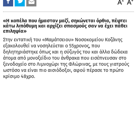
«Η κοπέλα που ήμασταν μαζί, σηκώνεται όρθια, πέφτει
κάτω λιπόθυμη και αρχίζει σπασμούς σαν να έχει πάθει
επιληψία»
Στην εντατική του «Μαμάτσειου» Νοσοκομείου Κοζάνης
εξακολουθεί να νοσηλεύεται ο 55χρονος, που
δηλητηριάστηκε όπως και η σύζυγός του και άλλα δώδεκα
άτομα από μονοξείδιο του άνθρακα που εισέπνευσαν στο
ξενοδοχείο στο Λιμνοχώρι της Φλώρινας, με τους γιατρούς
ωστόσο να είναι πιο αισιόδοξοι, αφού πέρασε το πρώτο
κρίσιμο 48χρο.