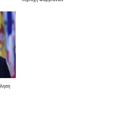
κληση