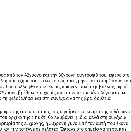
ος από τον 42χρονο και την 30χρονη σύντροφό του, έφερε στο
λτη που έζησε τους τελευταίους τρεις μήνες στο διαμέρισμα του
 των δύο συλληφθέντων. Χωρίς οικογενειακό περιβάλλον, αφού
25χρονη βρέθηκε και χωρίς σπίτι τον περασμένο Αύγουστο και
 τη φιλοξενήσει και στη συνέχεια να της βρει δουλειά.
ροφό της στο σπίτι τους, της αφαίρεσε το κινητό της τηλέφωνο
που αρχικά της είπε ότι θα λαμβάνει η ίδια, αλλά στη συνέχεια
αρτυρία της 25χρονης, η 30χρονη γυναίκα ήταν αυτή που έκανε
 και την έστελνε σε πελάτες. Έφτανε στο σημείο να τη χτυπάει