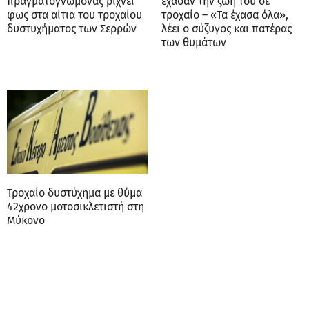
πραγματογνώμονας ρίχνει
έχασαν την ζωή του σε
φως στα αίτια του τροχαίου
τροχαίο – «Τα έχασα όλα»,
δυστυχήματος των Σερρών
λέει ο σύζυγος και πατέρας
των θυμάτων
Τροχαίο δυστύχημα με θύμα
42χρονο μοτοσικλετιστή στη
Μύκονο