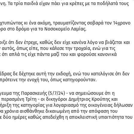
νη. Τα τρία παιδιά είχαν πάει για κρέπες με τα ποδήλατά τους
 χτυπώντας κι ένα ακόμη, τραυματίζοντας σοβαρά τον 14χρονο
όρο στο δρόμο για το Νοσοκομείο Λαμίας.
ε ότι δεν έτρεχε, καθώς δεν είχε κανένα λόγο να βιάζεται και
αυτός, όπως είπε, που κάλεσε την τροχαία, ενώ για τις
 ότι απλά τις είχε πάντα μαζί του και φορούσε κανονικά
δρας δε δέχτηκε αυτή την εκδοχή, ενώ του κατελόγισε ότι δεν
 πρότεινε την ενοχή του, όπως κατηγορούνταν.
ευμα της Παρασκευής (5/7/24) - να σημειώσουμε ότι η
ην περασμένη Τρίτη - οι δικηγόροι Δημήτριος Κρούπης και
ριξη της κατηγορίας για λογαριασμό της οικογένειας δήλωσαν
σα χρόνια αισθάνθηκε δικαιωμένη από την απόφαση του
ε δύο ημέρες καθώς απεδείχθη η αποκλειστική υπαιτιότητα του