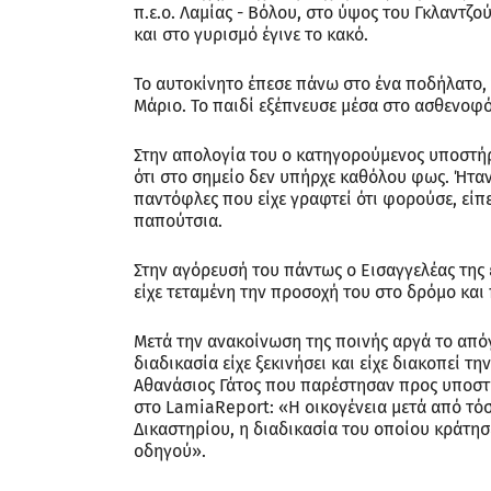
π.ε.ο. Λαμίας - Βόλου, στο ύψος του Γκλαντζού
και στο γυρισμό έγινε το κακό.
Το αυτοκίνητο έπεσε πάνω στο ένα ποδήλατο,
Μάριο. Το παιδί εξέπνευσε μέσα στο ασθενοφ
Στην απολογία του ο κατηγορούμενος υποστήριξ
ότι στο σημείο δεν υπήρχε καθόλου φως. Ήταν 
παντόφλες που είχε γραφτεί ότι φορούσε, είπε
παπούτσια.
Στην αγόρευσή του πάντως ο Εισαγγελέας της έ
είχε τεταμένη την προσοχή του στο δρόμο και
Μετά την ανακοίνωση της ποινής αργά το απόγ
διαδικασία είχε ξεκινήσει και είχε διακοπεί τ
Αθανάσιος Γάτος που παρέστησαν προς υποστή
στο LamiaReport: «Η οικογένεια μετά από τό
Δικαστηρίου, η διαδικασία του οποίου κράτησ
οδηγού».