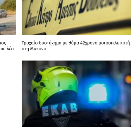
ιος
Τροχαίο δυστύχημα με θύμα 42χρονο μοτοσικλετιστή
», λέει
στη Μύκονο