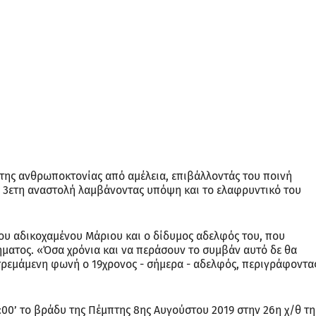
η της ανθρωποκτονίας από αμέλεια, επιβάλλοντάς του ποινή
ς 3ετη αναστολή λαμβάνοντας υπόψη και το ελαφρυντικό του
 του αδικοχαμένου Μάριου και ο δίδυμος αδελφός του, που
ήματος. «Όσα χρόνια και να περάσουν το συμβάν αυτό δε θα
 τρεμάμενη φωνή ο 19χρονος - σήμερα - αδελφός, περιγράφοντα
0:00’ το βράδυ της Πέμπτης 8ης Αυγούστου 2019 στην 26η χ/θ τη