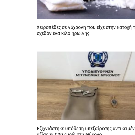
Χειροπέδες σε 46χρονη που είχε στην κατοχή 
σχεδόν ένα κιλό ηρωίνης
Εξιχνιάστηκε υπόθεση υπεξαίρεσης αντικειμέ
αξίας 75.000 ευρώ στη Μύκονο