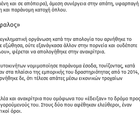
μένη και σε απόπειρα), άμεση συνέργεια στην απάτη, υφαρπαγή
 και παράνομη κατοχή όπλου.
έφαλος»
 εγκληματική οργάνωση κατά την απολογία του αρνήθηκε το
 εξώθησα, ούτε εξανάγκασα άλλον στην πορνεία και ουδέποτε
λου», φέρεται να απολογήθηκε στην ανακρίτρια.
αυτοκινήτων νομιμοποίησε παράνομα έσοδα, τονίζοντας, κατά
αν στα πλαίσιο της εμπορικής του δραστηριότητας από το 2014,
ρνήθηκε δε, ότι τέλεσε απάτες μέσω εικονικών τροχαίων
γελέα και ανακρίτρια που ομόφωνα του «έδειξαν» το δρόμο προ
ηγορούμενούς του. Στους δύο που αφέθηκαν ελεύθεροι, έναν
ικοί όροι.